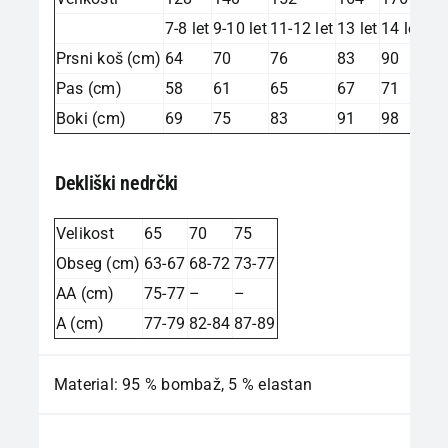
7-8 let
9-10 let
11-12 let
13 let
14 let
Prsni koš (cm)
64
70
76
83
90
Pas (cm)
58
61
65
67
71
Boki (cm)
69
75
83
91
98
Dekliški nedrčki
Velikost
65
70
75
Obseg (cm)
63-67
68-72
73-77
AA (cm)
75-77
–
–
A (cm)
77-79
82-84
87-89
Material: 95 % bombaž, 5 % elastan