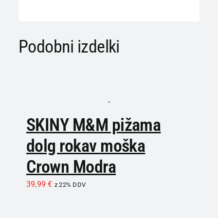
Podobni izdelki
SKINY M&M pižama
dolg rokav moška
Crown Modra
39,99
€
z 22% DDV