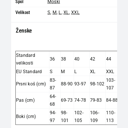
Spol
Moški
Velikost
S
,
M
,
L
,
XL
,
XXL
Ženske
Standard
36
38
40
42
44
velikosti
EU Standard
S
M
L
XL
XXL
83-
103-
Prsni koš (cm)
88-90
93-97
98-102
87
107
64-
Pas (cm)
69-73
74-78
79-83
84-88
68
94-
98-
102-
106-
110-
Boki (cm)
97
101
105
109
113