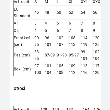
Velikosti
S
M
L
XL
XXL
XXXL
EU
46
48
50
52
54
56
Standard
AT
3
4
5
6
7
8
DE
4
5
6
7
8
9
Prsni koš
90-
96-
102-
108-
114-
120-
(cm)
95
101
107
113
119
125
83-
99-
102-
Pas (cm)
87-89
91-93
95-97
85
101
104
97-
101-
105-
109-
113-
117-
Boki (cm)
100
104
108
112
116
120
Otroci
Velikosti
128
140
152
164
176