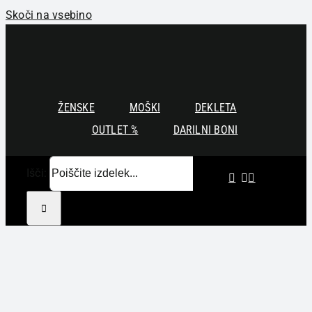
Skoči na vsebino
ŽENSKE
MOŠKI
DEKLETA
OUTLET %
DARILNI BONI
Išči: