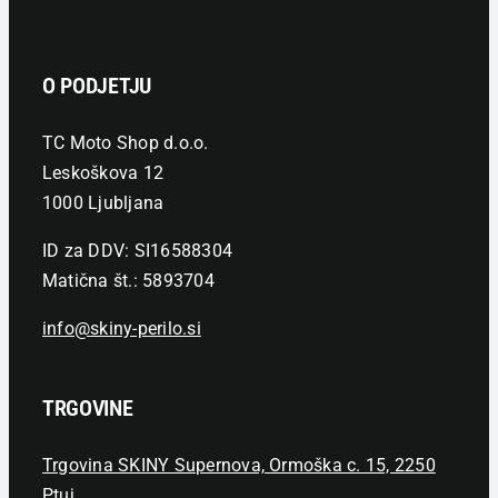
O PODJETJU
TC Moto Shop d.o.o.
Leskoškova 12
1000 Ljubljana
ID za DDV: SI16588304
Matična št.: 5893704
info@skiny-perilo.si
TRGOVINE
Trgovina SKINY Supernova, Ormoška c. 15, 2250
Ptuj