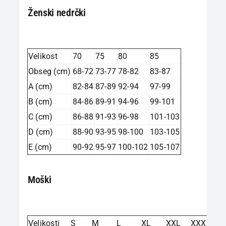
Ženski nedrčki
Velikost
70
75
80
85
Obseg (cm)
68-72
73-77
78-82
83-87
A (cm)
82-84
87-89
92-94
97-99
B (cm)
84-86
89-91
94-96
99-101
C (cm)
86-88
91-93
96-98
101-103
D (cm)
88-90
93-95
98-100
103-105
E (cm)
90-92
95-97
100-102
105-107
Moški
Velikosti
S
M
L
XL
XXL
XXXL