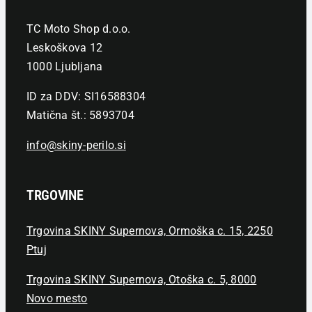
TC Moto Shop d.o.o.
Leskoškova 12
1000 Ljubljana
ID za DDV: SI16588304
Matična št.: 5893704
info@skiny-perilo.si
TRGOVINE
Trgovina SKINY Supernova, Ormoška c. 15, 2250
Ptuj
Trgovina SKINY Supernova, Otoška c. 5, 8000
Novo mesto