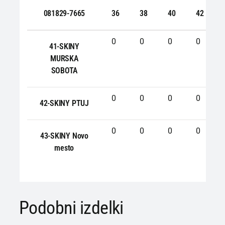
081829-7665
36
38
40
42
0
0
0
0
41-SKINY
MURSKA
SOBOTA
0
0
0
0
42-SKINY PTUJ
0
0
0
0
43-SKINY Novo
mesto
Podobni izdelki