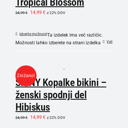
Tropical Blossom
14,99
€
24,99
€
z 22% DDV
Izberite možnosti
Ta izdelek ima več različic.
Več
Možnosti lahko izberete na strani izdelka
Znižano!
SKINY Kopalke bikini –
ženski spodnji del
Hibiskus
14,99
€
24,99
€
z 22% DDV