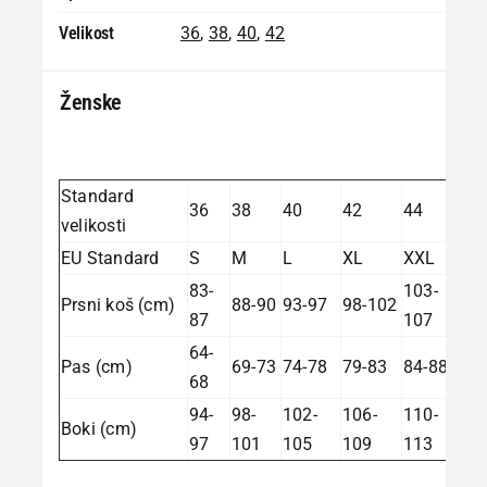
Velikost
36
,
38
,
40
,
42
Ženske
Standard
36
38
40
42
44
velikosti
EU Standard
S
M
L
XL
XXL
83-
103-
Prsni koš (cm)
88-90
93-97
98-102
87
107
64-
Pas (cm)
69-73
74-78
79-83
84-88
68
94-
98-
102-
106-
110-
Boki (cm)
97
101
105
109
113