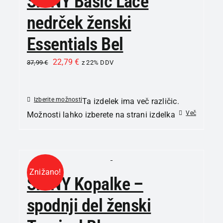
SKINY Basic Lace
nedrček ženski
Essentials Bel
22,79
€
37,99
€
z 22% DDV
Izberite možnosti
Ta izdelek ima več različic.
Več
Možnosti lahko izberete na strani izdelka
Znižano!
SKINY Kopalke –
spodnji del ženski