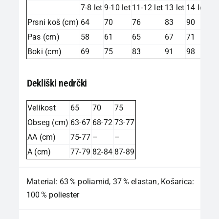
7-8 let
9-10 let
11-12 let
13 let
14 let
Prsni koš (cm)
64
70
76
83
90
Pas (cm)
58
61
65
67
71
Boki (cm)
69
75
83
91
98
Dekliški nedrčki
Velikost
65
70
75
Obseg (cm)
63-67
68-72
73-77
AA (cm)
75-77
–
–
A (cm)
77-79
82-84
87-89
Material: 63 % poliamid, 37 % elastan, Košarica:
100 % poliester