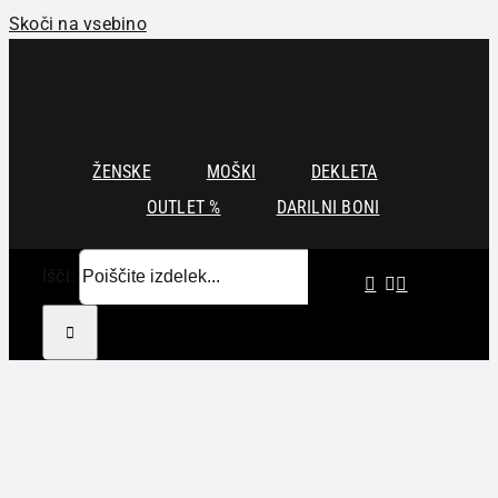
Skoči na vsebino
ŽENSKE
MOŠKI
DEKLETA
OUTLET %
DARILNI BONI
Išči: