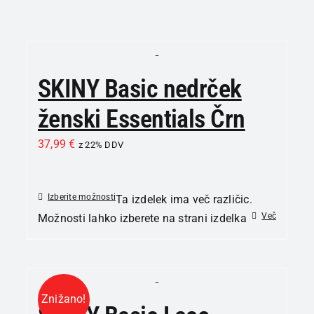
SKINY Basic nedrček
ženski Essentials Črn
37,99
€
z 22% DDV
Izberite možnosti
Ta izdelek ima več različic.
Več
Možnosti lahko izberete na strani izdelka
Znižano!