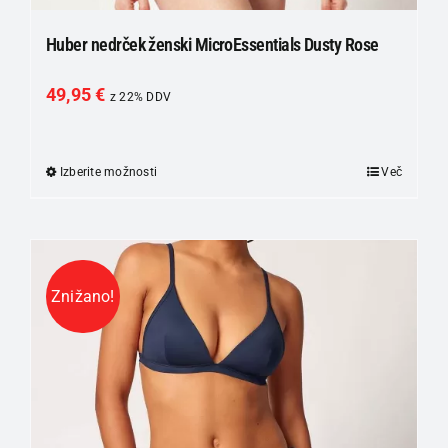
Huber nedrček ženski MicroEssentials Dusty Rose
49,95
€
z 22% DDV
Izberite možnosti
Ta
Več
izdelek
ima
več
različic.
Znižano!
Možnosti
lahko
izberete
na
strani
izdelka