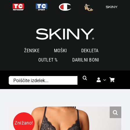
Skoči
na
vsebino
ŽENSKE
MOŠKI
DEKLETA
OUTLET %
DARILNI BONI
Išči:
Znižano!