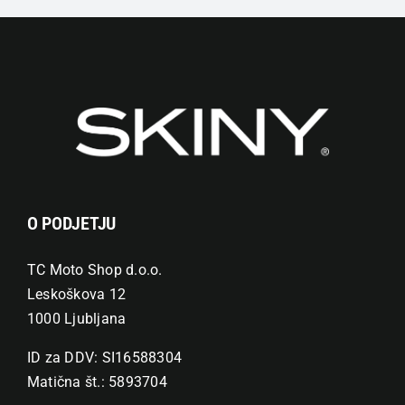
lahko
izberete
na
strani
izdelka
O PODJETJU
TC Moto Shop d.o.o.
Leskoškova 12
1000 Ljubljana
ID za DDV: SI16588304
Matična št.: 5893704