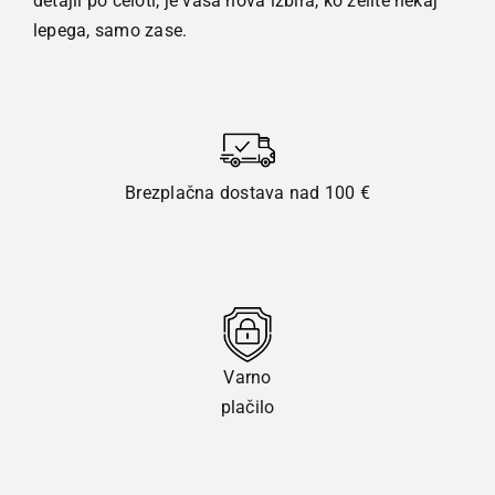
detajli po celoti, je vaša nova izbira, ko želite nekaj
količina
lepega, samo zase.
Brezplačna dostava nad 100 €
Varno
plačilo