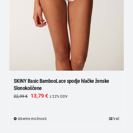
SKINY Basic BambooLace spodje hlačke ženske
Slonokoščene
13,79
€
22,99
€
z 22% DDV
Izberite možnosti
Ta
Več
izdelek