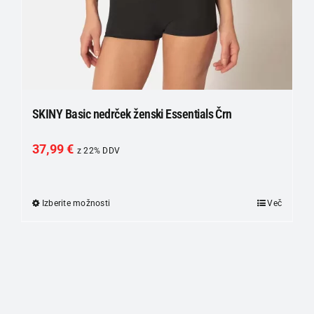
SKINY Basic nedrček ženski Essentials Črn
37,99
€
z 22% DDV
Izberite možnosti
Ta
Več
izdelek
ima
več
različic.
Možnosti