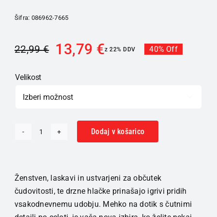
Šifra:
086962-7665
13,79
€
22,99
€
40% Off
z 22% DDV
Velikost

Dodaj v košarico
SKINY
Basic
spodnje
hlačke
Ženstven, laskavi in ustvarjeni za občutek
ženske
čudovitosti, te drzne hlačke prinašajo igrivi pridih
Gracefulace
vsakodnevnemu udobju. Mehko na dotik s čutnimi
Črna