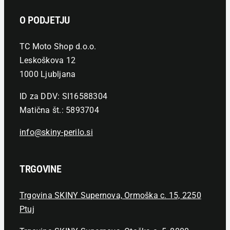
O PODJETJU
TC Moto Shop d.o.o.
Leskoškova 12
1000 Ljubljana
ID za DDV: SI16588304
Matična št.: 5893704
info@skiny-perilo.si
TRGOVINE
Trgovina SKINY Supernova, Ormoška c. 15, 2250
Ptuj