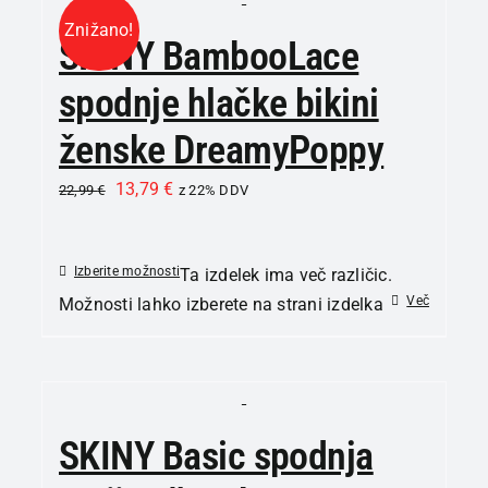
Znižano!
SKINY BambooLace
spodnje hlačke bikini
ženske DreamyPoppy
13,79
€
22,99
€
z 22% DDV
Izberite možnosti
Ta izdelek ima več različic.
Več
Možnosti lahko izberete na strani izdelka
SKINY Basic spodnja