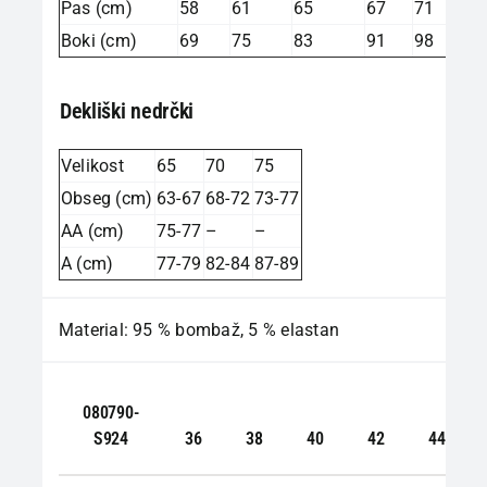
Pas (cm)
58
61
65
67
71
Boki (cm)
69
75
83
91
98
Dekliški nedrčki
Velikost
65
70
75
Obseg (cm)
63-67
68-72
73-77
AA (cm)
75-77
–
–
A (cm)
77-79
82-84
87-89
Material: 95 % bombaž, 5 % elastan
080790-
S924
36
38
40
42
44