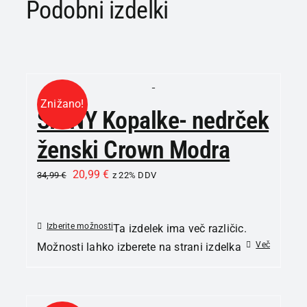
Podobni izdelki
Znižano!
SKINY Kopalke- nedrček
ženski Crown Modra
20,99
€
34,99
€
z 22% DDV
Izberite možnosti
Ta izdelek ima več različic.
Več
Možnosti lahko izberete na strani izdelka