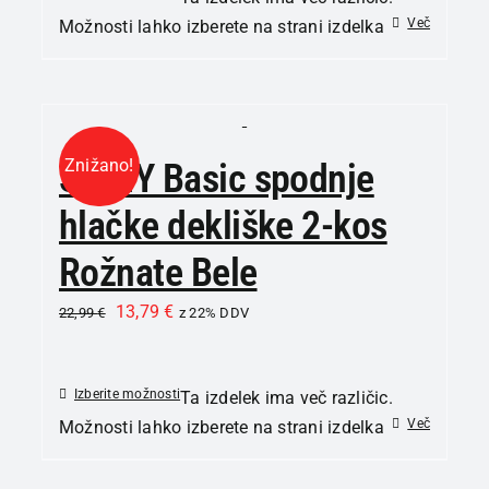
Več
Možnosti lahko izberete na strani izdelka
Znižano!
SKINY Basic spodnje
hlačke dekliške 2-kos
Rožnate Bele
13,79
€
22,99
€
z 22% DDV
Izberite možnosti
Ta izdelek ima več različic.
Več
Možnosti lahko izberete na strani izdelka