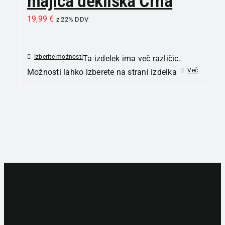
majica dekliška Črna
19,99
€
z 22% DDV
Izberite možnosti
Ta izdelek ima več različic.
Več
Možnosti lahko izberete na strani izdelka