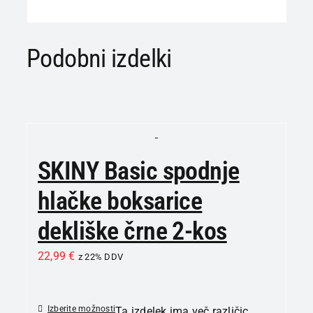
Podobni izdelki
SKINY Basic spodnje
hlačke boksarice
dekliške črne 2-kos
22,99
€
z 22% DDV
Izberite možnosti
Ta izdelek ima več različic.