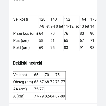
Velikosti
128
140
152
164
176
7-8 let
9-10 let
11-12 let
13 let
14 let
Prsni koš (cm)
64
70
76
83
90
Pas (cm)
58
61
65
67
71
Boki (cm)
69
75
83
91
98
Dekliški nedrčki
Velikost
65
70
75
Obseg (cm)
63-67
68-72
73-77
AA (cm)
75-77
–
–
A (cm)
77-79
82-84
87-89