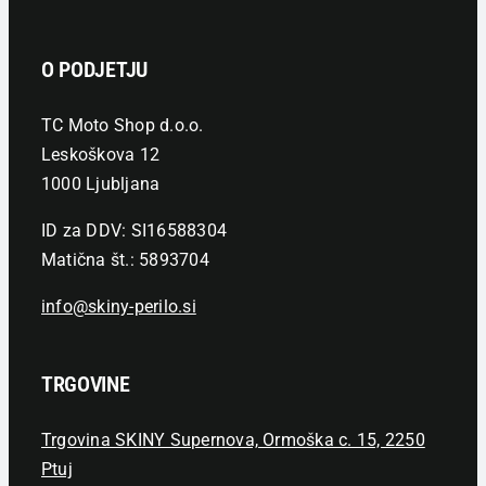
O PODJETJU
TC Moto Shop d.o.o.
Leskoškova 12
1000 Ljubljana
ID za DDV: SI16588304
Matična št.: 5893704
info@skiny-perilo.si
TRGOVINE
Trgovina SKINY Supernova, Ormoška c. 15, 2250
Ptuj