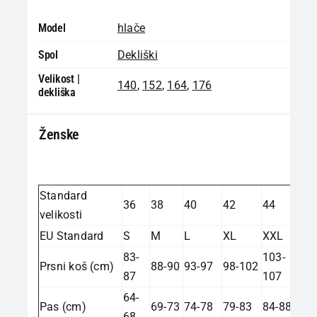
Model
hlače
Spol
Dekliški
Velikost |
140
,
152
,
164
,
176
dekliška
Ženske
Standard
36
38
40
42
44
velikosti
EU Standard
S
M
L
XL
XXL
83-
103-
Prsni koš (cm)
88-90
93-97
98-102
87
107
64-
Pas (cm)
69-73
74-78
79-83
84-88
68