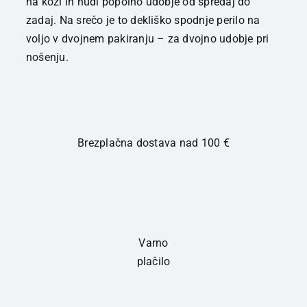
na koži in nudi popolno udobje od spredaj do
zadaj. Na srečo je to dekliško spodnje perilo na
voljo v dvojnem pakiranju – za dvojno udobje pri
nošenju.
Brezplačna dostava nad 100 €
Varno
plačilo