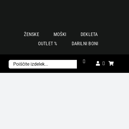
Skoči
na
vsebino
ŽENSKE
MOŠKI
DEKLETA
OUTLET %
DARILNI BONI
Išči: