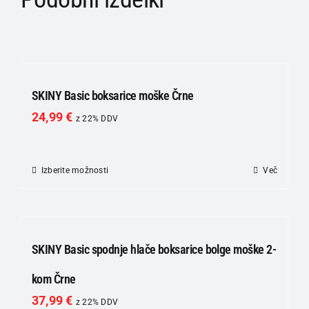
SKINY Basic boksarice moške Črne
24,99
€
z 22% DDV
Izberite možnosti
Ta
Več
izdelek
ima
več
različic.
SKINY Basic spodnje hlače boksarice bolge moške 2-
Možnosti
kom Črne
lahko
37,99
€
izberete
z 22% DDV