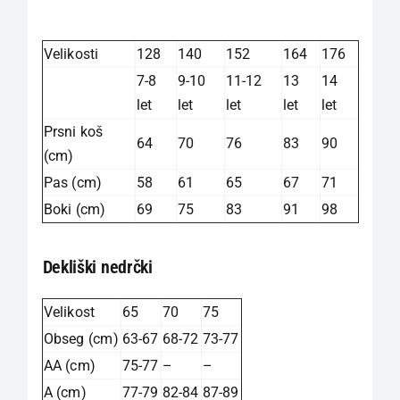
Velikosti
128
140
152
164
176
7-8
9-10
11-12
13
14
let
let
let
let
let
Prsni koš
64
70
76
83
90
(cm)
Pas (cm)
58
61
65
67
71
Boki (cm)
69
75
83
91
98
Dekliški nedrčki
Velikost
65
70
75
Obseg (cm)
63-67
68-72
73-77
AA (cm)
75-77
–
–
A (cm)
77-79
82-84
87-89