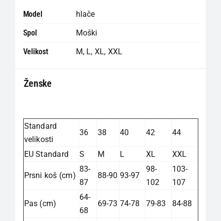
Model
hlače
Spol
Moški
Velikost
M
,
L
,
XL
,
XXL
Ženske
Standard
36
38
40
42
44
velikosti
EU Standard
S
M
L
XL
XXL
83-
98-
103-
Prsni koš (cm)
88-90
93-97
87
102
107
64-
Pas (cm)
69-73
74-78
79-83
84-88
68