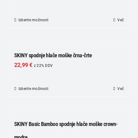
na
strani
Izberite možnosti
Ta
Več
izdelka
izdelek
ima
več
različic.
SKINY spodnje hlače moške črna-črte
Možnosti
22,99
€
z 22% DDV
lahko
izberete
na
Izberite možnosti
Ta
Več
strani
izdelek
izdelka
ima
več
različic.
SKINY Basic Bamboo spodnje hlače moške crown-
Možnosti
modre