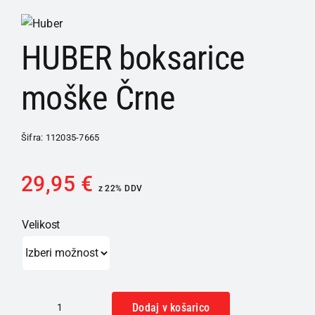
HUBER boksarice
moške Črne
Šifra:
112035-7665
29,95
€
z 22% DDV
Velikost
Dodaj v košarico