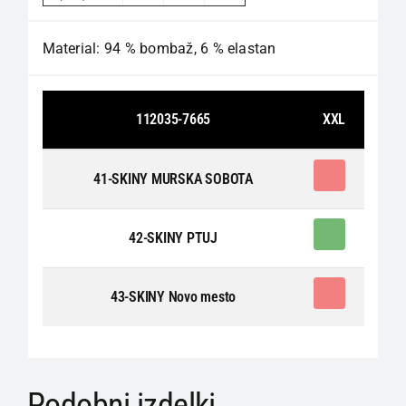
Material: 94 % bombaž, 6 % elastan
112035-7665
XXL
0
41-SKINY MURSKA SOBOTA
1
42-SKINY PTUJ
0
43-SKINY Novo mesto
Podobni izdelki