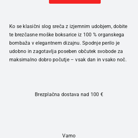
HUBER
boksarice
moške
Črne
Ko se klasični slog sreča z izjemnim udobjem, dobite
količina
te brezčasne moške boksarice iz 100 % organskega
bombaža v elegantnem dizajnu. Spodnje perilo je
udobno in zagotavlja poseben občutek svobode za
maksimalno dobro počutje – vsak dan in vsako noč.
Brezplačna dostava nad 100 €
Varno