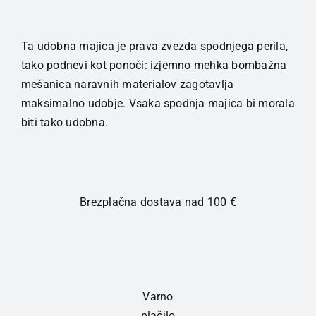
Basic
spodnja
majica
Ta udobna majica je prava zvezda spodnjega perila,
kratek
tako podnevi kot ponoči: izjemno mehka bombažna
rokav
mešanica naravnih materialov zagotavlja
moška
maksimalno udobje. Vsaka spodnja majica bi morala
bela
biti tako udobna.
količina
Brezplačna dostava nad 100 €
Varno
plačilo