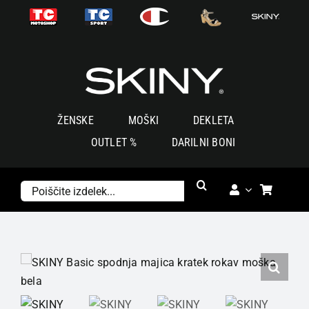
Skoči
na
vsebino
ŽENSKE
MOŠKI
DEKLETA
OUTLET %
DARILNI BONI
Išči: