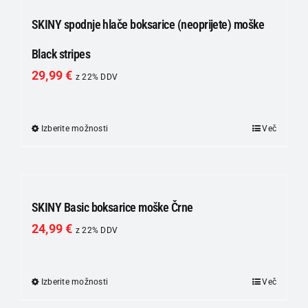
SKINY spodnje hlače boksarice (neoprijete) moške
Black stripes
29,99
€
z 22% DDV
Izberite možnosti
Ta
Več
izdelek
ima
več
različic.
SKINY Basic boksarice moške Črne
Možnosti
24,99
€
z 22% DDV
lahko
izberete
na
Izberite možnosti
Ta
Več
strani
izdelek