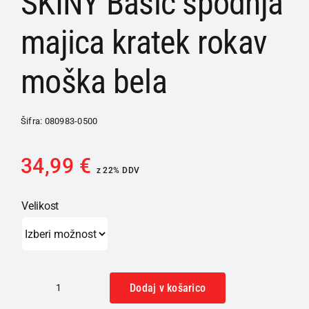
SKINY Basic spodnja
majica kratek rokav
moška bela
Šifra:
080983-0500
34,99
€
z 22% DDV
Velikost
Dodaj v košarico
SKINY