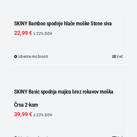
izdelka
ima
več
različic.
SKINY Bamboo spodnje hlače moške Stone siva
Možnosti
22,99
€
z 22% DDV
lahko
izberete
na
Izberite možnosti
Ta
Več
strani
izdelek
izdelka
ima
več
različic.
SKINY Basic spodnja majica brez rokavov moška
Možnosti
Črna 2-kom
lahko
39,99
€
izberete
z 22% DDV
na
strani