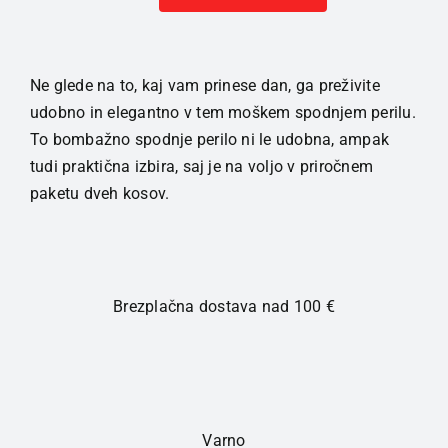
SKINY
boksarice
moške
2-
Ne glede na to, kaj vam prinese dan, ga preživite
kos
udobno in elegantno v tem moškem spodnjem perilu.
Bela
To bombažno spodnje perilo ni le udobna, ampak
količina
tudi praktična izbira, saj je na voljo v priročnem
paketu dveh kosov.
Brezplačna dostava nad 100 €
Varno