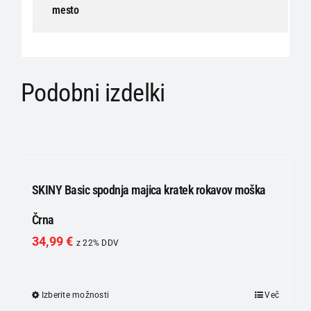
mesto
Podobni izdelki
SKINY Basic spodnja majica kratek rokavov moška
Črna
34,99
€
z 22% DDV
Izberite možnosti
Ta
Več