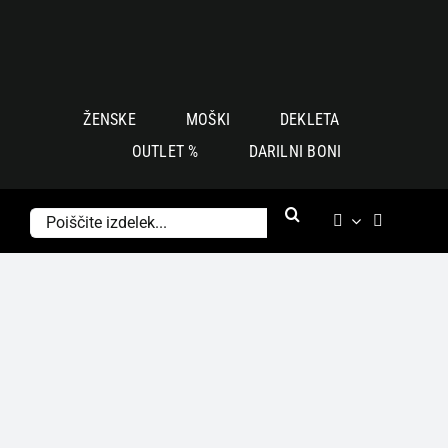
Skoči
na
vsebino
ŽENSKE
MOŠKI
DEKLETA
OUTLET %
DARILNI BONI
Išči: