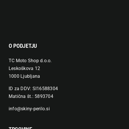
na
strani
izdelka
O PODJETJU
TC Moto Shop d.o.o.
Leskoškova 12
1000 Ljubljana
ID za DDV: SI16588304
Matična št.: 5893704
info@skiny-perilo.si