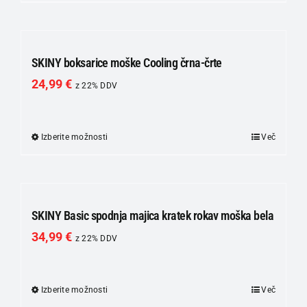
izdelek
ima
več
različic.
SKINY boksarice moške Cooling črna-črte
Možnosti
24,99
€
z 22% DDV
lahko
izberete
na
Izberite možnosti
Ta
Več
strani
izdelek
izdelka
ima
več
različic.
SKINY Basic spodnja majica kratek rokav moška bela
Možnosti
34,99
€
z 22% DDV
lahko
izberete
na
Izberite možnosti
Ta
Več
strani