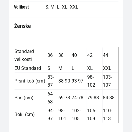
Velikost
S
,
M
,
L
,
XL
,
XXL
Ženske
Standard
36
38
40
42
44
velikosti
EU Standard
S
M
L
XL
XXL
83-
98-
103-
Prsni koš (cm)
88-90
93-97
87
102
107
64-
Pas (cm)
69-73
74-78
79-83
84-88
68
94-
98-
102-
106-
110-
Boki (cm)
97
101
105
109
113