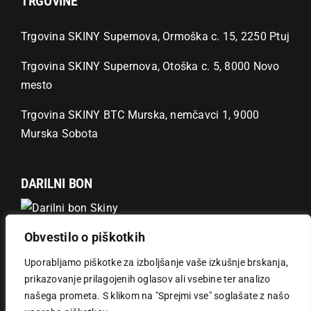
TRGOVINE
Trgovina SKINY Supernova, Ormoška c. 15, 2250 Ptuj
Trgovina SKINY Supernova, Otoška c. 5, 8000 Novo
mesto
Trgovina SKINY BTC Murska, nemčavci 1, 9000
Murska Sobota
DARILNI BON
Obvestilo o piškotkih
UPORABNE POVEZAVE
Uporabljamo piškotke za izboljšanje vaše izkušnje brskanja,
prikazovanje prilagojenih oglasov ali vsebine ter analizo
Toggle
Navigation
našega prometa. S klikom na "Sprejmi vse" soglašate z našo