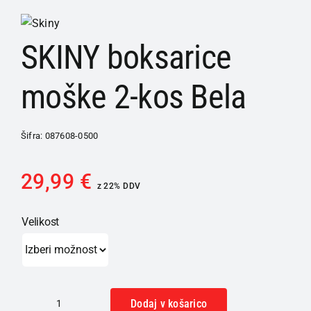
SKINY boksarice
moške 2-kos Bela
Šifra:
087608-0500
29,99
€
z 22% DDV
Velikost
Dodaj v košarico