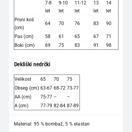
7-8
9-10
11-12
13
14
let
let
let
let
let
Prsni koš
64
70
76
83
90
(cm)
Pas (cm)
58
61
65
67
71
Boki (cm)
69
75
83
91
98
Dekliški nedrčki
Velikost
65
70
75
Obseg (cm)
63-67
68-72
73-77
AA (cm)
75-77
–
–
A (cm)
77-79
82-84
87-89
Material: 95 % bombaž, 5 % elastan