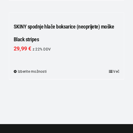
izdelek
izdelka
ima
več
različic.
SKINY spodnje hlače boksarice (neoprijete) moške
Možnosti
Black stripes
lahko
29,99
€
izberete
z 22% DDV
na
strani
Izberite možnosti
Ta
Več
izdelka
izdelek
ima
več
različic.
Možnosti
lahko
izberete