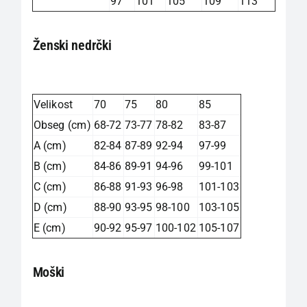
97
101
105
109
113
Ženski nedrčki
Velikost
70
75
80
85
Obseg (cm)
68-72
73-77
78-82
83-87
A (cm)
82-84
87-89
92-94
97-99
B (cm)
84-86
89-91
94-96
99-101
C (cm)
86-88
91-93
96-98
101-103
D (cm)
88-90
93-95
98-100
103-105
E (cm)
90-92
95-97
100-102
105-107
Moški