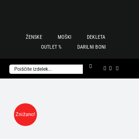
Skoči
na
vsebino
ŽENSKE
MOŠKI
DEKLETA
OUTLET %
DARILNI BONI
Išči:
Znižano!