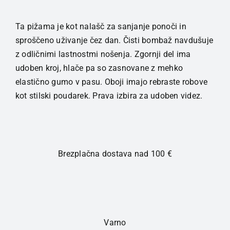
pižama
dolgi
Ta pižama je kot nalašč za sanjanje ponoči in
rokavi
sproščeno uživanje čez dan. Čisti bombaž navdušuje
komplet
z odličnimi lastnostmi nošenja. Zgornji del ima
Temno
udoben kroj, hlače pa so zasnovane z mehko
modra
elastično gumo v pasu. Oboji imajo rebraste robove
karirasti
kot stilski poudarek. Prava izbira za udoben videz.
vzorci
količina
Brezplačna dostava nad 100 €
Varno