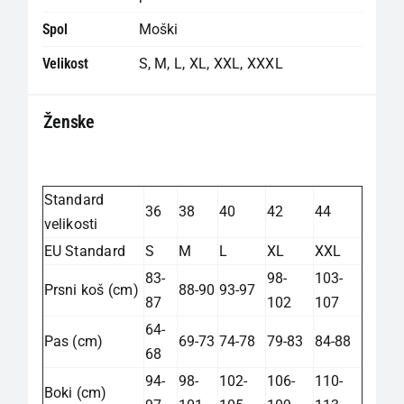
Spol
Moški
Velikost
S
,
M
,
L
,
XL
,
XXL
,
XXXL
Ženske
Standard
36
38
40
42
44
velikosti
EU Standard
S
M
L
XL
XXL
83-
98-
103-
Prsni koš (cm)
88-90
93-97
87
102
107
64-
Pas (cm)
69-73
74-78
79-83
84-88
68
94-
98-
102-
106-
110-
Boki (cm)