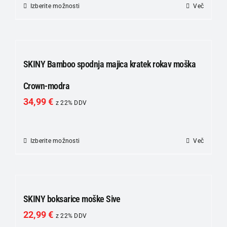
na
Izberite možnosti
Ta
Več
strani
izdelek
izdelka
ima
več
različic.
SKINY Bamboo spodnja majica kratek rokav moška
Možnosti
Crown-modra
lahko
34,99
€
izberete
z 22% DDV
na
strani
Izberite možnosti
Ta
Več
izdelka
izdelek
ima
več
različic.
SKINY boksarice moške Sive
Možnosti
22,99
€
z 22% DDV
lahko