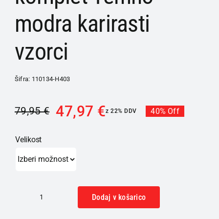
modra karirasti
vzorci
Šifra:
110134-H403
47,97
€
79,95
€
40% Off
z 22% DDV
Velikost
Dodaj v košarico
HUBER
moška