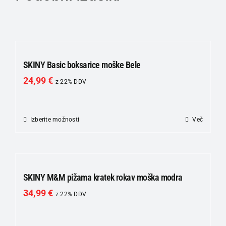
SKINY Basic boksarice moške Bele
24,99
€
z 22% DDV
Izberite možnosti
Ta
Več
izdelek
ima
več
različic.
SKINY M&M pižama kratek rokav moška modra
Možnosti
34,99
€
z 22% DDV
lahko
izberete