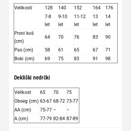
Velikosti
128
140
152
164
176
7-8
9-10
11-12
13
14
let
let
let
let
let
Prsni koš
64
70
76
83
90
(cm)
Pas (cm)
58
61
65
67
71
Boki (cm)
69
75
83
91
98
Dekliški nedrčki
Velikost
65
70
75
Obseg (cm)
63-67
68-72
73-77
AA (cm)
75-77
–
–
A (cm)
77-79
82-84
87-89