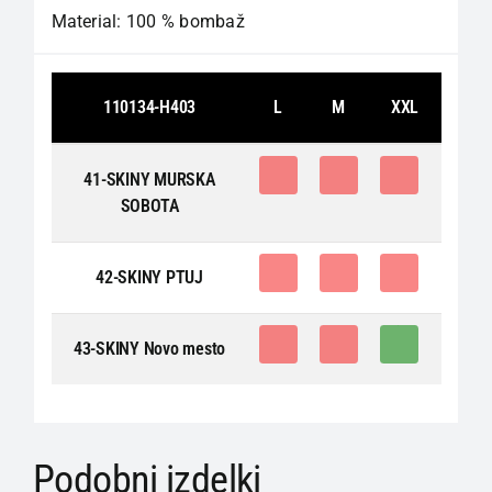
Material: 100 % bombaž
110134-H403
L
M
XXL
0
0
0
41-SKINY MURSKA
SOBOTA
0
0
0
42-SKINY PTUJ
0
0
1
43-SKINY Novo mesto
Podobni izdelki