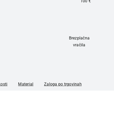
100 €
Brezplačna
vračila
kosti
Material
Zaloga po trgovinah