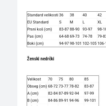
Standard velikosti
36
38
40
42
EU Standard
S
M
L
XL
Prsni koš (cm)
83-87
88-90
93-97
98-1
Pas (cm)
64-68
69-73
74-78
79-8
Boki (cm)
94-97
98-101
102-105
106-
Ženski nedrčki
Velikost
70
75
80
85
Obseg (cm)
68-72
73-77
78-82
83-87
A (cm)
82-84
87-89
92-94
97-99
B (cm)
84-86
89-91
94-96
99-101