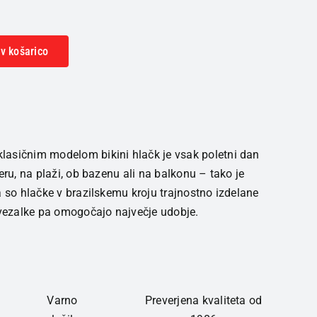
v košarico
asičnim modelom bikini hlačk je vsak poletni dan
eru, na plaži, ob bazenu ali na balkonu – tako je
a so hlačke v brazilskemu kroju trajnostno izdelane
 vezalke pa omogočajo največje udobje.
Varno
Preverjena kvaliteta od