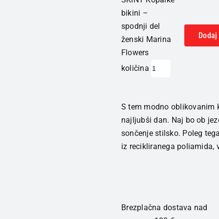
bikini –
spodnji del
Dodaj 
ženski Marina
Flowers
količina
S tem modno oblikovanim kl
najljubši dan. Naj bo ob jez
sončenje stilsko. Poleg teg
iz recikliranega poliamida,
Brezplačna dostava nad