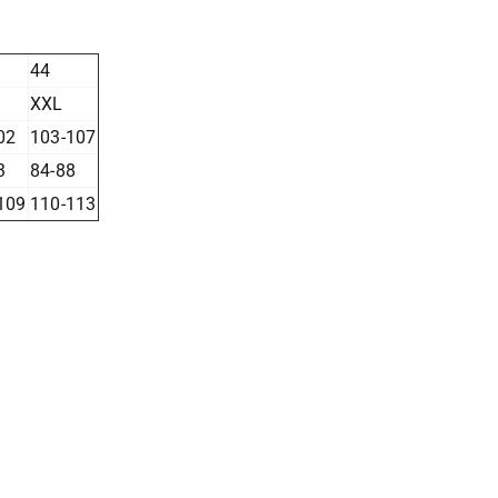
44
XXL
02
103-107
3
84-88
109
110-113