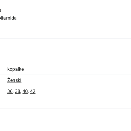
e
oliamida
kopalke
Ženski
36
,
38
,
40
,
42