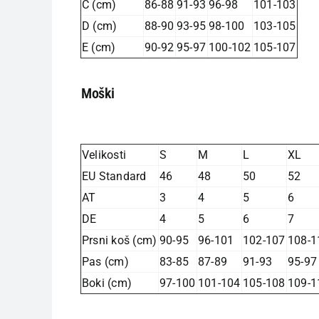
C (cm)
86-88
91-93
96-98
101-103
D (cm)
88-90
93-95
98-100
103-105
E (cm)
90-92
95-97
100-102
105-107
Moški
Velikosti
S
M
L
XL
EU Standard
46
48
50
52
AT
3
4
5
6
DE
4
5
6
7
Prsni koš (cm)
90-95
96-101
102-107
108-1
Pas (cm)
83-85
87-89
91-93
95-97
Boki (cm)
97-100
101-104
105-108
109-1