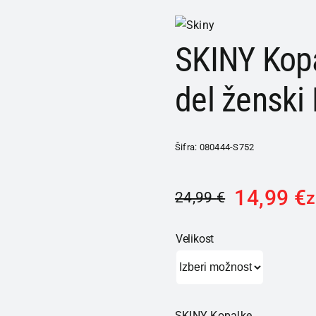
SKINY Kopa
del ženski
Šifra:
080444-S752
14,99
€
24,99
€
Velikost
SKINY Kopalke