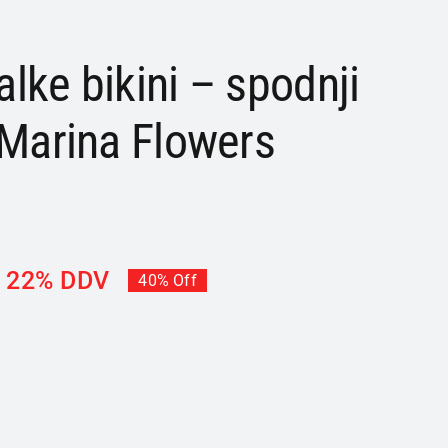
lke bikini – spodnji
 Marina Flowers
z 22% DDV
40% Off