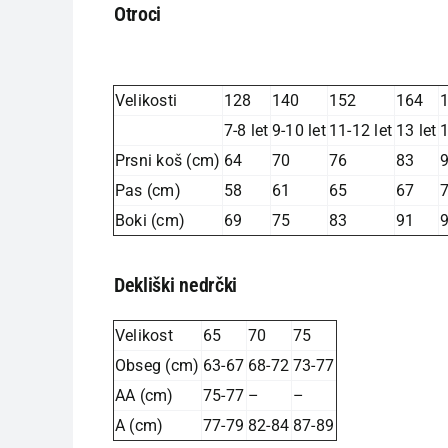
Otroci
Velikosti
128
140
152
164
7-8 let
9-10 let
11-12 let
13 let
1
Prsni koš (cm)
64
70
76
83
Pas (cm)
58
61
65
67
Boki (cm)
69
75
83
91
Dekliški nedrčki
Velikost
65
70
75
Obseg (cm)
63-67
68-72
73-77
AA (cm)
75-77
–
–
A (cm)
77-79
82-84
87-89