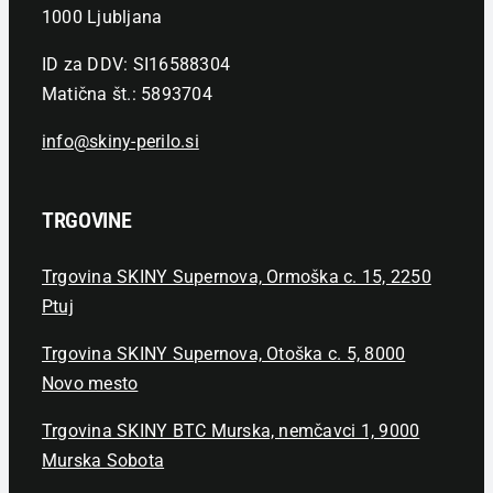
1000 Ljubljana
ID za DDV: SI16588304
Matična št.: 5893704
info@skiny-perilo.si
TRGOVINE
Trgovina SKINY Supernova, Ormoška c. 15, 2250
Ptuj
Trgovina SKINY Supernova, Otoška c. 5, 8000
Novo mesto
Trgovina SKINY BTC Murska, nemčavci 1, 9000
Murska Sobota