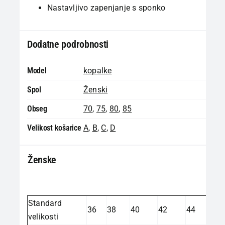
Nastavljivo zapenjanje s sponko
Dodatne podrobnosti
Model
kopalke
Spol
Ženski
Obseg
70
,
75
,
80
,
85
Velikost košarice
A
,
B
,
C
,
D
Ženske
Standard
36
38
40
42
44
velikosti