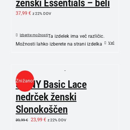
ženski Essentials – beli
37,99
€
z 22% DDV
Izberite možnosti
Ta izdelek ima več različic.
Več
Možnosti lahko izberete na strani izdelka
Znižano!
SKINY Basic Lace
nedrček ženski
Slonokoščen
23,99
€
39,99
€
z 22% DDV