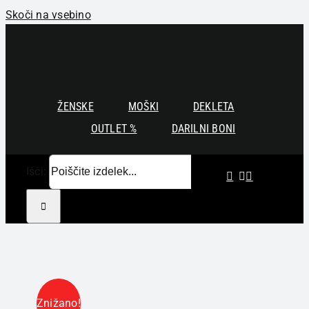
Skoči na vsebino
ŽENSKE
MOŠKI
DEKLETA
OUTLET %
DARILNI BONI
Išči:
Znižano!