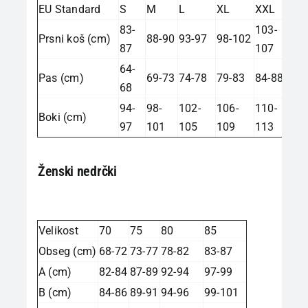
EU Standard
S
M
L
XL
XXL
83-
103-
Prsni koš (cm)
88-90
93-97
98-102
87
107
64-
Pas (cm)
69-73
74-78
79-83
84-88
68
94-
98-
102-
106-
110-
Boki (cm)
97
101
105
109
113
Ženski nedrčki
Velikost
70
75
80
85
Obseg (cm)
68-72
73-77
78-82
83-87
A (cm)
82-84
87-89
92-94
97-99
B (cm)
84-86
89-91
94-96
99-101