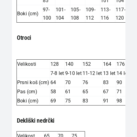
85
101
104
97-
101-
105-
109-
113-
117-
Boki (cm)
100
104
108
112
116
120
Otroci
Velikosti
128
140
152
164
176
7-8 let
9-10 let
11-12 let
13 let
14 let
Prsni koš (cm)
64
70
76
83
90
Pas (cm)
58
61
65
67
71
Boki (cm)
69
75
83
91
98
Dekliški nedrčki
Velikost
65
70
75