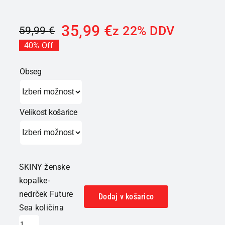
35,99
€
z 22% DDV
59,99
€
40% Off
Obseg
Velikost košarice
SKINY ženske
kopalke-
nedrček Future
Dodaj v košarico
Sea količina