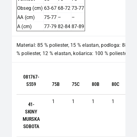
Obseg (cm)
63-67
68-72
73-77
AA (cm)
75-77
–
–
A (cm)
77-79
82-84
87-89
Material: 85 % poliester, 15 % elastan, podloga: 88
% poliester, 12 % elastan, košarica: 100 % poliester
081767-
S559
75B
75C
80B
80C
85
1
1
1
1
0
41-
SKINY
MURSKA
SOBOTA