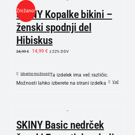
Znižano!
SKINY Kopalke bikini –
ženski spodnji del
Hibiskus
14,99
€
24,99
€
z 22% DDV
Izberite možnosti
Ta izdelek ima več različic.
Več
Možnosti lahko izberete na strani izdelka
SKINY Basic nedrček