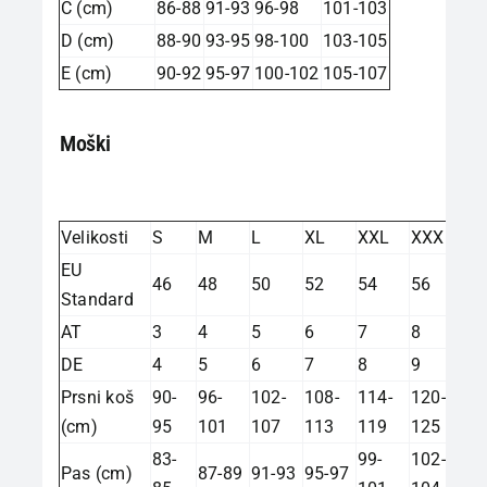
C (cm)
86-88
91-93
96-98
101-103
D (cm)
88-90
93-95
98-100
103-105
E (cm)
90-92
95-97
100-102
105-107
Moški
Velikosti
S
M
L
XL
XXL
XXXL
EU
46
48
50
52
54
56
Standard
AT
3
4
5
6
7
8
DE
4
5
6
7
8
9
Prsni koš
90-
96-
102-
108-
114-
120-
(cm)
95
101
107
113
119
125
83-
99-
102-
Pas (cm)
87-89
91-93
95-97