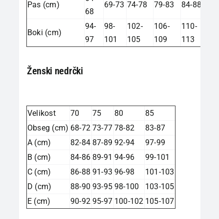
Pas (cm)
69-73
74-78
79-83
84-88
68
94-
98-
102-
106-
110-
Boki (cm)
97
101
105
109
113
Ženski nedrčki
Velikost
70
75
80
85
Obseg (cm)
68-72
73-77
78-82
83-87
A (cm)
82-84
87-89
92-94
97-99
B (cm)
84-86
89-91
94-96
99-101
C (cm)
86-88
91-93
96-98
101-103
D (cm)
88-90
93-95
98-100
103-105
E (cm)
90-92
95-97
100-102
105-107