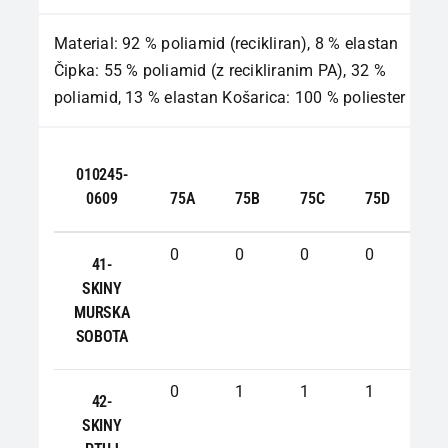
Material: 92 % poliamid (recikliran), 8 % elastan
Čipka: 55 % poliamid (z recikliranim PA), 32 %
poliamid, 13 % elastan Košarica: 100 % poliester
010245-
0609
75A
75B
75C
75D
80
0
0
0
0
0
41-
SKINY
MURSKA
SOBOTA
0
1
1
1
1
42-
SKINY