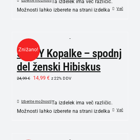
Izberite možnosti
Ta izdelek ima več različic.
Več
Možnosti lahko izberete na strani izdelka
Znižano!
SKINY Kopalke – spodnj
del ženski Hibiskus
14,99
€
24,99
€
z 22% DDV
Izberite možnosti
Ta izdelek ima več različic.
Več
Možnosti lahko izberete na strani izdelka