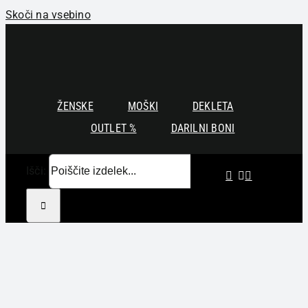
Skoči na vsebino
ŽENSKE
MOŠKI
DEKLETA
OUTLET %
DARILNI BONI
Išči: