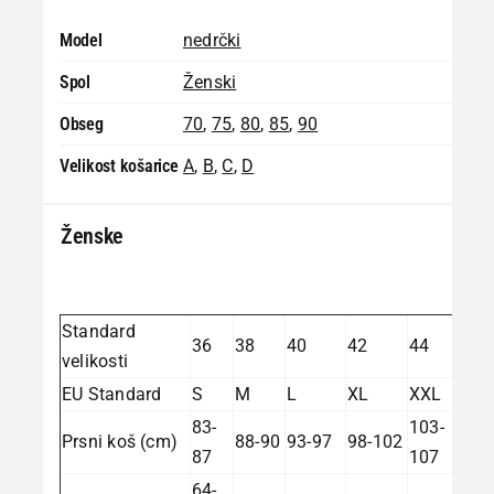
Model
nedrčki
Spol
Ženski
Obseg
70
,
75
,
80
,
85
,
90
Velikost košarice
A
,
B
,
C
,
D
Ženske
Standard
36
38
40
42
44
velikosti
EU Standard
S
M
L
XL
XXL
83-
103-
Prsni koš (cm)
88-90
93-97
98-102
87
107
64-