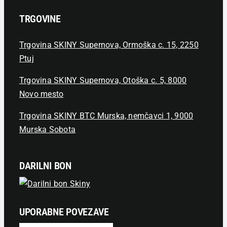
TRGOVINE
Trgovina SKINY Supernova, Ormoška c. 15, 2250
Ptuj
Trgovina SKINY Supernova, Otoška c. 5, 8000
Novo mesto
Trgovina SKINY BTC Murska, nemčavci 1, 9000
Murska Sobota
DARILNI BON
UPORABNE POVEZAVE