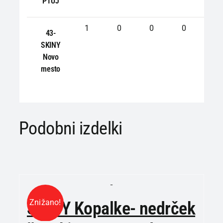
PTUJ
1
0
0
0
0
43-
SKINY
Novo
mesto
Podobni izdelki
Znižano!
SKINY Kopalke- nedrček