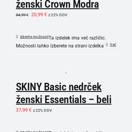
ženski Crown Modra
20,99
€
34,99
€
z 22% DDV
Izberite možnosti
Ta izdelek ima več različic.
Več
Možnosti lahko izberete na strani izdelka
SKINY Basic nedrček
ženski Essentials – beli
37,99
€
z 22% DDV