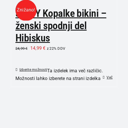
Znižano!
SKINY Kopalke bikini –
ženski spodnji del
Hibiskus
14,99
€
24,99
€
z 22% DDV
Izberite možnosti
Ta izdelek ima več različic.
Več
Možnosti lahko izberete na strani izdelka