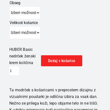
Obseg
Velikost košarice
HUBER Basic
nedrček ženski
Dodaj v košarico
krem količina
Ta modrček s košaricami v preprostem dizajnu z
vizualnimi poudarki je odlična izbira za vsak dan.
Nežno se prilega koži, lepo objame telo in ne tišči.
K udobju prispevajo tudi nastavljive naramnice in