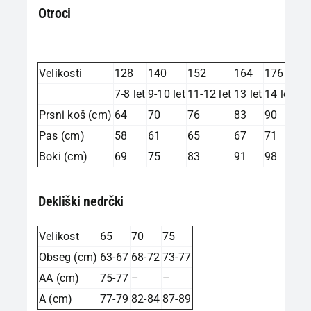
Otroci
Velikosti
128
140
152
164
176
7-8 let
9-10 let
11-12 let
13 let
14 let
Prsni koš (cm)
64
70
76
83
90
Pas (cm)
58
61
65
67
71
Boki (cm)
69
75
83
91
98
Dekliški nedrčki
Velikost
65
70
75
Obseg (cm)
63-67
68-72
73-77
AA (cm)
75-77
–
–
A (cm)
77-79
82-84
87-89