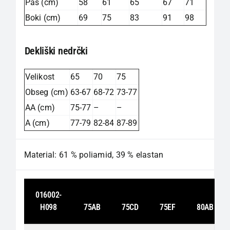
Pas (cm)
58
61
65
67
71
Boki (cm)
69
75
83
91
98
Dekliški nedrčki
Velikost
65
70
75
Obseg (cm)
63-67
68-72
73-77
AA (cm)
75-77
–
–
A (cm)
77-79
82-84
87-89
Material: 61 % poliamid, 39 % elastan
016002-
H098
75AB
75CD
75EF
80AB