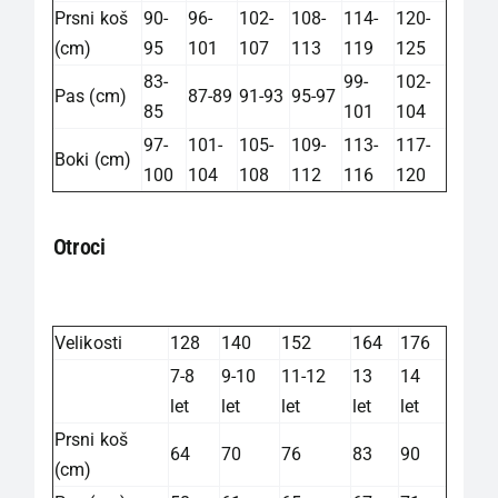
Prsni koš
90-
96-
102-
108-
114-
120-
(cm)
95
101
107
113
119
125
83-
99-
102-
Pas (cm)
87-89
91-93
95-97
85
101
104
97-
101-
105-
109-
113-
117-
Boki (cm)
100
104
108
112
116
120
Otroci
Velikosti
128
140
152
164
176
7-8
9-10
11-12
13
14
let
let
let
let
let
Prsni koš
64
70
76
83
90
(cm)