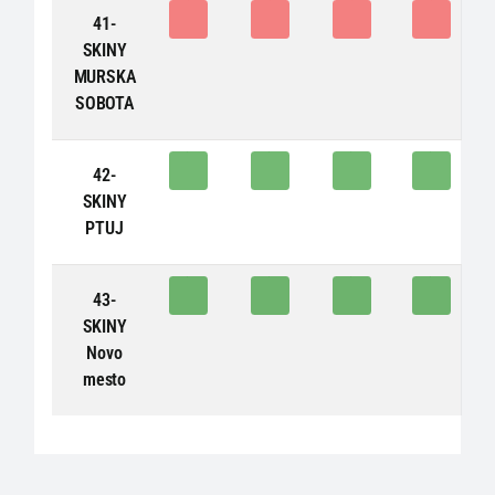
0
0
0
0
41-
SKINY
MURSKA
SOBOTA
1
1
1
2
42-
SKINY
PTUJ
1
1
1
1
43-
SKINY
Novo
mesto