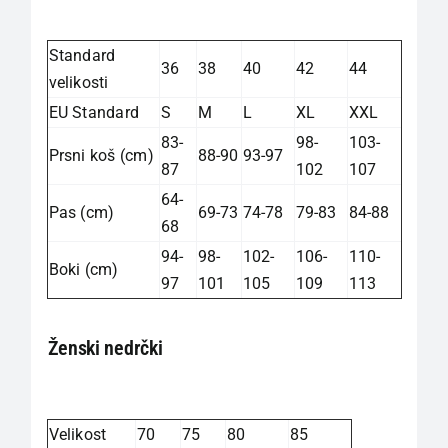
Standard
36
38
40
42
44
velikosti
EU Standard
S
M
L
XL
XXL
83-
98-
103-
Prsni koš (cm)
88-90
93-97
87
102
107
64-
Pas (cm)
69-73
74-78
79-83
84-88
68
94-
98-
102-
106-
110-
Boki (cm)
97
101
105
109
113
Ženski nedrčki
Velikost
70
75
80
85