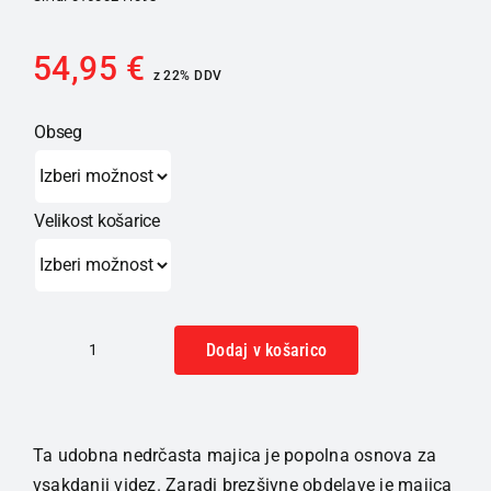
54,95
€
z 22% DDV
Obseg
Velikost košarice
Dodaj v košarico
HUBER
Basic
Spodnja
majica
Ta udobna nedrčasta majica je popolna osnova za
podložena
vsakdanji videz. Zaradi brezšivne obdelave je majica