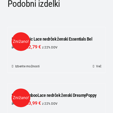
Podobni izdelki
SKINY Basic Lace nedrček ženski Essentials Bel
Znižano!
22,79
€
37,99
€
z 22% DDV
Izberite možnosti
Ta
Več
izdelek
ima
več
različic.
SKINY BambooLace nedrček ženski DreamyPoppy
Znižano!
Možnosti
23,99
€
39,99
€
z 22% DDV
lahko