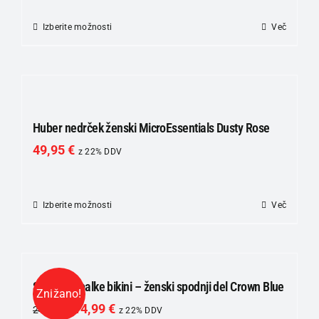
izberete
na
Izberite možnosti
Ta
Več
strani
izdelek
izdelka
ima
več
različic.
Možnosti
Huber nedrček ženski MicroEssentials Dusty Rose
lahko
49,95
€
z 22% DDV
izberete
na
strani
Izberite možnosti
Ta
Več
izdelka
izdelek
ima
več
različic.
SKINY Kopalke bikini – ženski spodnji del Crown Blue
Znižano!
Možnosti
14,99
€
24,99
€
z 22% DDV