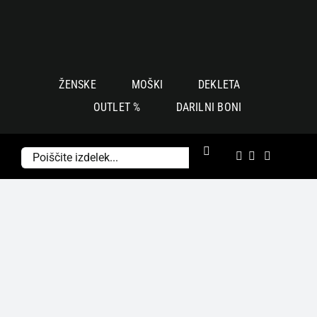
Skoči
na
vsebino
ŽENSKE
MOŠKI
DEKLETA
OUTLET %
DARILNI BONI
Išči: