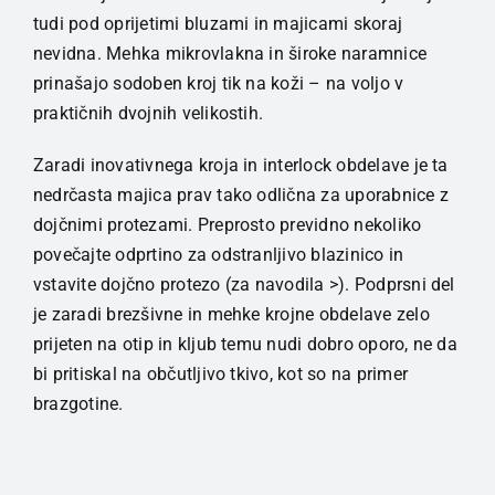
ženska
tudi pod oprijetimi bluzami in majicami skoraj
Dusty
nevidna. Mehka mikrovlakna in široke naramnice
rose
prinašajo sodoben kroj tik na koži – na voljo v
količina
praktičnih dvojnih velikostih.
Zaradi inovativnega kroja in interlock obdelave je ta
nedrčasta majica prav tako odlična za uporabnice z
dojčnimi protezami. Preprosto previdno nekoliko
povečajte odprtino za odstranljivo blazinico in
vstavite dojčno protezo (za navodila >). Podprsni del
je zaradi brezšivne in mehke krojne obdelave zelo
prijeten na otip in kljub temu nudi dobro oporo, ne da
bi pritiskal na občutljivo tkivo, kot so na primer
brazgotine.