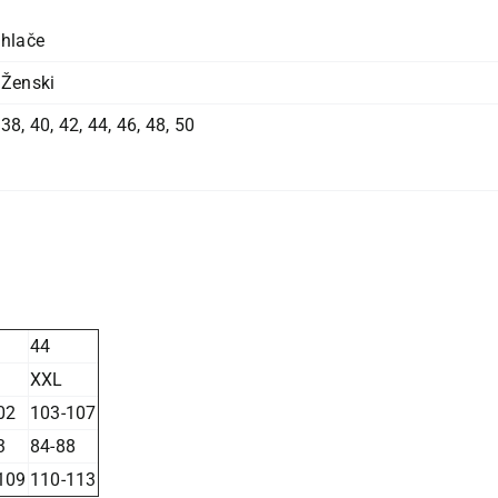
hlače
Ženski
38
,
40
,
42
,
44
,
46
,
48
,
50
44
XXL
02
103-107
3
84-88
109
110-113