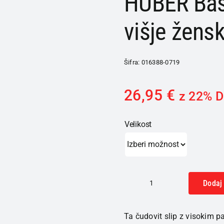
HUBER Bas
višje žens
Šifra:
016388-0719
26,95
€
z 22% 
Velikost
Dodaj 
HUBER
Basic
Ta čudovit slip z visokim 
spodnje