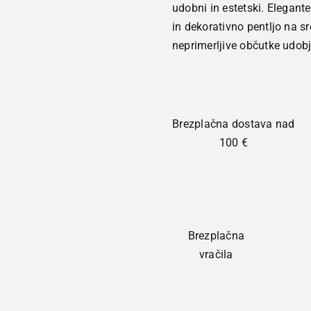
udobni in estetski. Elegan
hlačke
in dekorativno pentljo na sr
višje
neprimerljive občutke udo
ženske
Bež
količina
Brezplačna dostava nad
100 €
Brezplačna
vračila