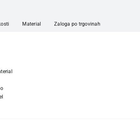
kosti
Material
Zaloga po trgovinah
terial
jo
el