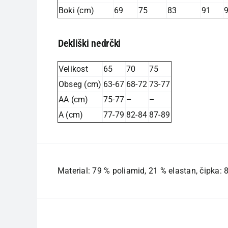
Boki (cm)
69
75
83
91
Dekliški nedrčki
Velikost
65
70
75
Obseg (cm)
63-67
68-72
73-77
AA (cm)
75-77
–
–
A (cm)
77-79
82-84
87-89
Material: 79 % poliamid, 21 % elastan, čipka: 