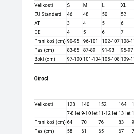
Velikosti
S
M
L
XL
EU Standard
46
48
50
52
AT
3
4
5
6
DE
4
5
6
7
Prsni koš (cm)
90-95
96-101
102-107
108-1
Pas (cm)
83-85
87-89
91-93
95-97
Boki (cm)
97-100
101-104
105-108
109-1
Otroci
Velikosti
128
140
152
164
7-8 let
9-10 let
11-12 let
13 let
1
Prsni koš (cm)
64
70
76
83
Pas (cm)
58
61
65
67