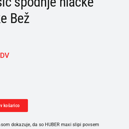
ic spodnje hlačke
ke Bež
DDV
v košarico
pasom dokazuje, da so HUBER maxi slipi povsem