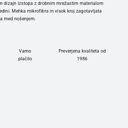
ten dizajn izstopa z drobnim mrežastim materialom
edini. Mehka mikrofibra in visok kroj zagotavljata
bja med nošenjem.
Varno
Preverjena kvaliteta od
plačilo
1986