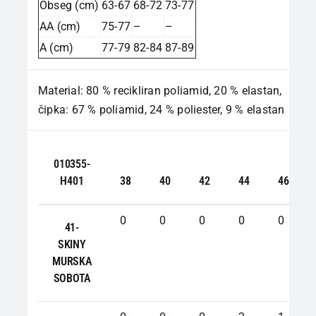
Obseg (cm)
63-67
68-72
73-77
AA (cm)
75-77
–
–
A (cm)
77-79
82-84
87-89
Material: 80 % recikliran poliamid, 20 % elastan,
čipka: 67 % poliamid, 24 % poliester, 9 % elastan
010355-
H401
38
40
42
44
46
0
0
0
0
0
41-
SKINY
MURSKA
SOBOTA