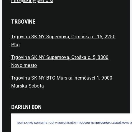
info@skiny-perilo.si
TRGOVINE
Trgovina SKINY Supernova, Ormoška c. 15, 2250
Ptuj
Trgovina SKINY Supernova, Otoška c. 5, 8000
Novo mesto
Trgovina SKINY BTC Murska, nemčavci 1, 9000
Murska Sobota
DARILNI BON