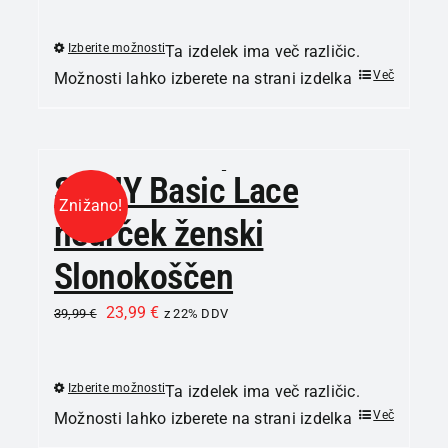
Izberite možnosti
Ta izdelek ima več različic.
Več
Možnosti lahko izberete na strani izdelka
SKINY Basic Lace
Znižano!
nedrček ženski
Slonokoščen
23,99
€
39,99
€
z 22% DDV
Izberite možnosti
Ta izdelek ima več različic.
Več
Možnosti lahko izberete na strani izdelka