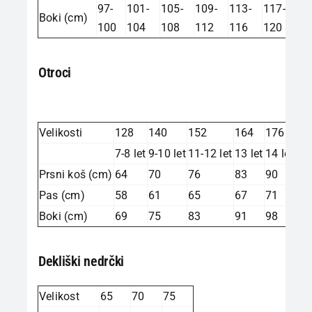
97-
101-
105-
109-
113-
117-
Boki (cm)
100
104
108
112
116
120
Otroci
Velikosti
128
140
152
164
176
7-8 let
9-10 let
11-12 let
13 let
14 let
Prsni koš (cm)
64
70
76
83
90
Pas (cm)
58
61
65
67
71
Boki (cm)
69
75
83
91
98
Dekliški nedrčki
Velikost
65
70
75