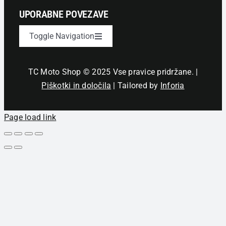
UPORABNE POVEZAVE
Toggle Navigation
Novice
TC Moto Shop © 2025 Vse pravice pridržane. |
Piškotki in določila
| Tailored by
Inforia
Izjava o zasebnosti
Page load link
Pogoji nakupa
Darilni boni Skiny
Obrazec za vračilo