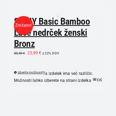
SKINY Basic Bamboo
Znižano!
Lace nedrček ženski
Bronz
23,99
€
39,99
€
z 22% DDV
Izberite možnosti
Ta izdelek ima več različic.
Več
Možnosti lahko izberete na strani izdelka