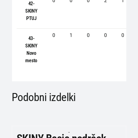
0
0
0
2
1
42-
SKINY
PTUJ
0
1
0
0
0
43-
SKINY
Novo
mesto
Podobni izdelki