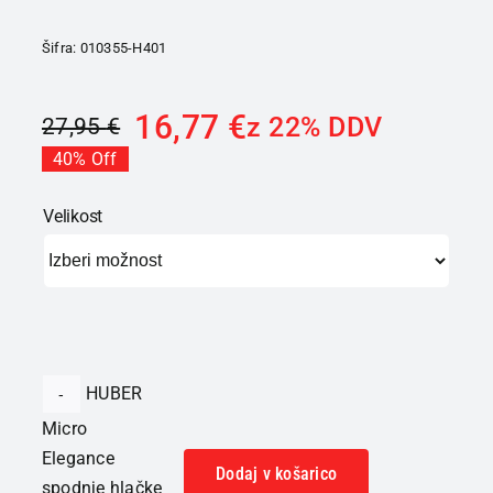
Šifra:
010355-H401
16,77
€
z 22% DDV
27,95
€
40% Off
Velikost

HUBER
Micro
Elegance
Dodaj v košarico
spodnje hlačke