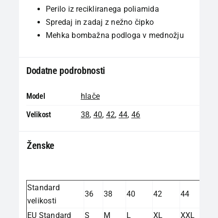
Perilo iz recikliranega poliamida
Spredaj in zadaj z nežno čipko
Mehka bombažna podloga v mednožju
Dodatne podrobnosti
Model
hlače
Velikost
38
,
40
,
42
,
44
,
46
Ženske
Standard
36
38
40
42
44
velikosti
EU Standard
S
M
L
XL
XXL