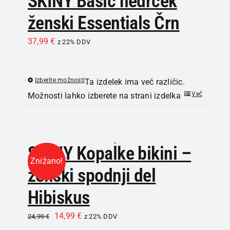
SKINY Basic nedrček
ženski Essentials Črn
37,99
€
z 22% DDV
Izberite možnosti
Ta izdelek ima več različic.
Več
Možnosti lahko izberete na strani izdelka
SKINY Kopalke bikini –
Znižano!
ženski spodnji del
Hibiskus
14,99
€
24,99
€
z 22% DDV