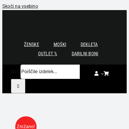
Skoči na vsebino
ŽENSKE
MOŠKI
DEKLETA
OUTLET %
DARILNI BONI
Išči:
Znižano!