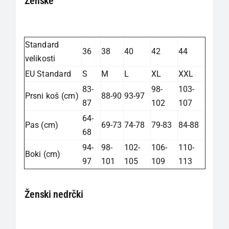
Ženske
Standard
36
38
40
42
44
velikosti
EU Standard
S
M
L
XL
XXL
83-
98-
103-
Prsni koš (cm)
88-90
93-97
87
102
107
64-
Pas (cm)
69-73
74-78
79-83
84-88
68
94-
98-
102-
106-
110-
Boki (cm)
97
101
105
109
113
Ženski nedrčki