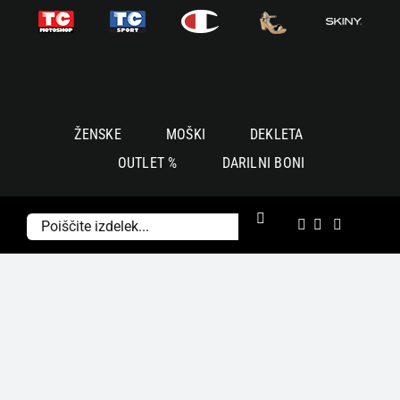
Skoči
na
vsebino
ŽENSKE
MOŠKI
DEKLETA
OUTLET %
DARILNI BONI
Išči: