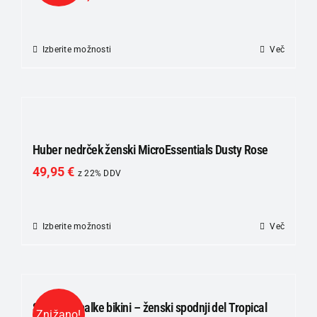
lahko
izberete
na
Izberite možnosti
Ta
Več
strani
izdelek
izdelka
ima
več
različic.
Možnosti
Huber nedrček ženski MicroEssentials Dusty Rose
lahko
49,95
€
z 22% DDV
izberete
na
strani
Izberite možnosti
Ta
Več
izdelka
izdelek
ima
več
različic.
SKINY Kopalke bikini – ženski spodnji del Tropical
Znižano!