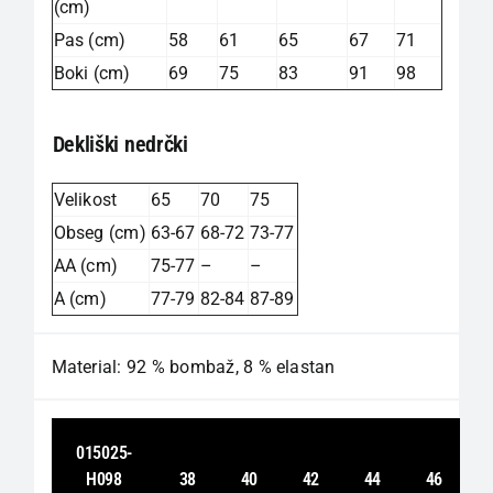
(cm)
Pas (cm)
58
61
65
67
71
Boki (cm)
69
75
83
91
98
Dekliški nedrčki
Velikost
65
70
75
Obseg (cm)
63-67
68-72
73-77
AA (cm)
75-77
–
–
A (cm)
77-79
82-84
87-89
Material: 92 % bombaž, 8 % elastan
015025-
H098
38
40
42
44
46