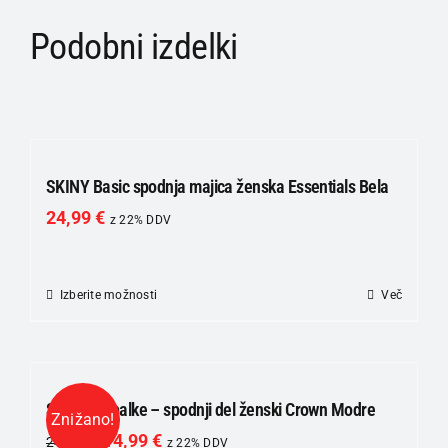
Podobni izdelki
SKINY Basic spodnja majica ženska Essentials Bela
24,99
€
z 22% DDV
Izberite možnosti
Ta
Več
izdelek
ima
več
različic.
SKINY Kopalke – spodnji del ženski Crown Modre
Znižano!
Možnosti
14,99
€
24,99
€
z 22% DDV