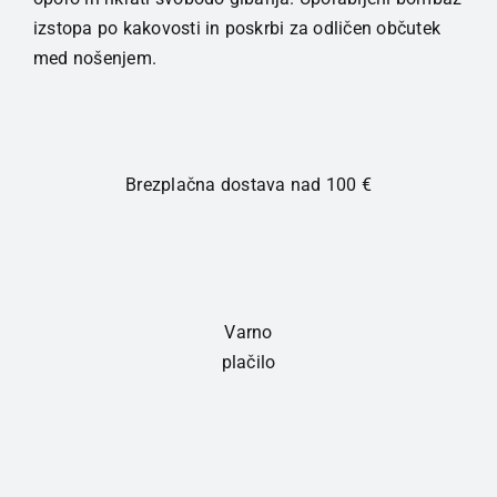
Dusty
izstopa po kakovosti in poskrbi za odličen občutek
Rose
med nošenjem.
količina
Brezplačna dostava nad 100 €
Varno
plačilo