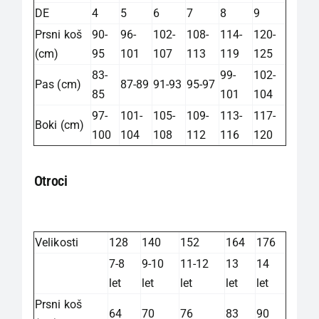
DE
4
5
6
7
8
9
Prsni koš
90-
96-
102-
108-
114-
120-
(cm)
95
101
107
113
119
125
83-
99-
102-
Pas (cm)
87-89
91-93
95-97
85
101
104
97-
101-
105-
109-
113-
117-
Boki (cm)
100
104
108
112
116
120
Otroci
Velikosti
128
140
152
164
176
7-8
9-10
11-12
13
14
let
let
let
let
let
Prsni koš
64
70
76
83
90