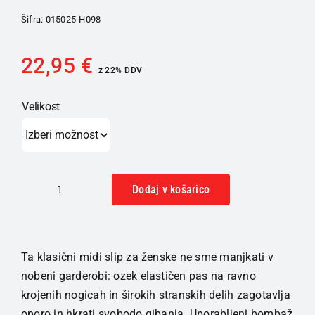
Šifra:
015025-H098
22,95
€
z 22% DDV
Velikost
Dodaj v košarico
HUBER
Basic
spodnje
hlačke
Ta klasični midi slip za ženske ne sme manjkati v
ženske
nobeni garderobi: ozek elastičen pas na ravno
2-
krojenih nogicah in širokih stranskih delih zagotavlja
kom
oporo in hkrati svobodo gibanja. Uporabljeni bombaž