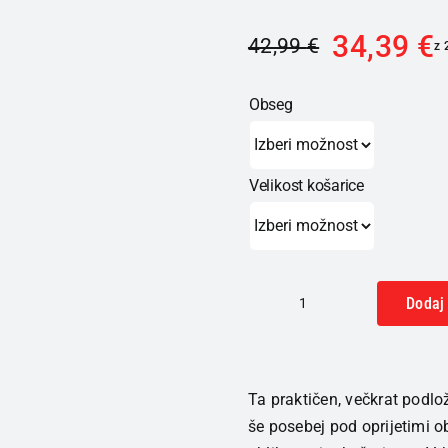
34,39
€
42,99
€
z
Obseg
Velikost košarice
Dodaj 
SKINY
Multi
wireless
Micro
Ta praktičen, večkrat podlo
Essentials
še posebej pod oprijetimi o