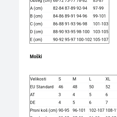
Obseg (cm)
68-72
73-77
78-82
83-87
A (cm)
82-84
87-89
92-94
97-99
B (cm)
84-86
89-91
94-96
99-101
C (cm)
86-88
91-93
96-98
101-103
D (cm)
88-90
93-95
98-100
103-105
E (cm)
90-92
95-97
100-102
105-107
Moški
Velikosti
S
M
L
XL
EU Standard
46
48
50
52
AT
3
4
5
6
DE
4
5
6
7
Prsni koš (cm)
90-95
96-101
102-107
108-1