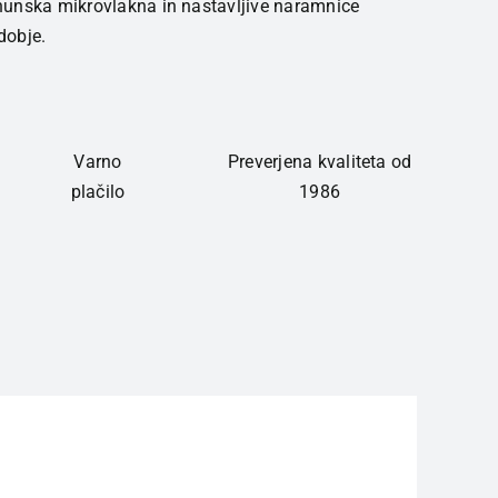
hunska mikrovlakna in nastavljive naramnice
dobje.
Varno
Preverjena kvaliteta od
plačilo
1986