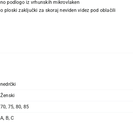
jno podlogo iz vrhunskih mikrovlaken
 ploski zaključki za skoraj neviden videz pod oblačili
nedrčki
Ženski
70
,
75
,
80
,
85
A
,
B
,
C