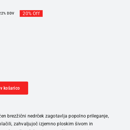
20% Off
 22% DDV
v košarico
žen brezžični nedrček zagotavlja popolno prileganje,
blačili, zahvaljujoč izjemno ploskim šivom in