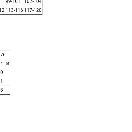
99-101
102-104
12
113-116
117-120
176
4 let
90
71
98