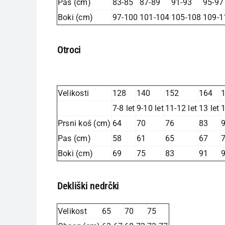
Pas (cm)
83-85
87-89
91-93
95-97
Boki (cm)
97-100
101-104
105-108
109-1
Otroci
Velikosti
128
140
152
164
7-8 let
9-10 let
11-12 let
13 let
1
Prsni koš (cm)
64
70
76
83
Pas (cm)
58
61
65
67
Boki (cm)
69
75
83
91
Dekliški nedrčki
Velikost
65
70
75