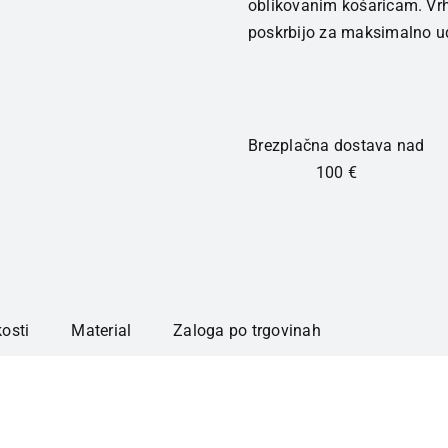
nedrček
oblikovanim košaricam. Vr
ženski
poskrbijo za maksimalno u
bež
količina
Brezplačna dostava nad
100 €
kosti
Material
Zaloga po trgovinah