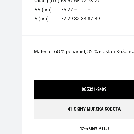
Obseg (cm)
63-67
68-72
73-77
AA (cm)
75-77
–
–
A (cm)
77-79
82-84
87-89
Material: 68 % poliamid, 32 % elastan Košaric
085321-2409
41-SKINY MURSKA SOBOTA
42-SKINY PTUJ