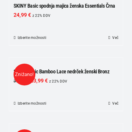
SKINY Basic spodnja majica ženska Essentials Črna
24,99
€
z 22% DDV
Izberite možnosti
Ta
Več
izdelek
ima
več
različic.
SKINY Basic Bamboo Lace nedrček ženski Bronz
Znižano!
Možnosti
23,99
€
39,99
€
z 22% DDV
lahko
izberete
na
Izberite možnosti
Ta
Več
strani
izdelek
izdelka
ima
več