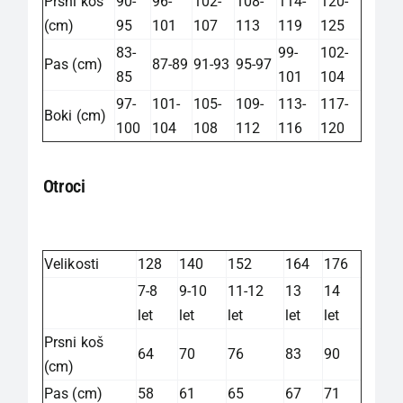
Prsni koš
90-
96-
102-
108-
114-
120-
(cm)
95
101
107
113
119
125
83-
99-
102-
Pas (cm)
87-89
91-93
95-97
85
101
104
97-
101-
105-
109-
113-
117-
Boki (cm)
100
104
108
112
116
120
Otroci
Velikosti
128
140
152
164
176
7-8
9-10
11-12
13
14
let
let
let
let
let
Prsni koš
64
70
76
83
90
(cm)
Pas (cm)
58
61
65
67
71