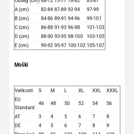
Obseg (cm)
68-72
73-77
78-82
83-87
A (cm)
82-84
87-89
92-94
97-99
B (cm)
84-86
89-91
94-96
99-101
C (cm)
86-88
91-93
96-98
101-103
D (cm)
88-90
93-95
98-100
103-105
E (cm)
90-92
95-97
100-102
105-107
Moški
Velikosti
S
M
L
XL
XXL
XXXL
EU
46
48
50
52
54
56
Standard
AT
3
4
5
6
7
8
DE
4
5
6
7
8
9