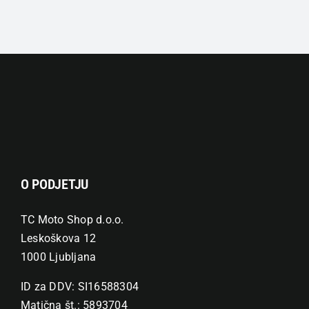
različic.
Možnosti
lahko
izberete
na
strani
izdelka
O PODJETJU
TC Moto Shop d.o.o.
Leskoškova 12
1000 Ljubljana
ID za DDV: SI16588304
Matična št.: 5893704