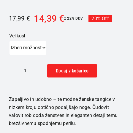
14,39
€
17,99
€
20% Off
z 22% DDV
Velikost
Dodaj v košarico
SKINY
Basic
spodnje
hlačke
Zapeljivo in udobno – te modne ženske tangice v
tangice
nizkem kroju optično podaljšajo noge. Čudovit
ženske
valovit rob doda ženstven in eleganten detajl temu
M.Essentials
brezšivnemu spodnjemu perilu.
črne