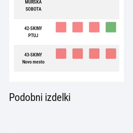
MURSKA
SOBOTA
0
0
0
1
42-SKINY
PTUJ
0
0
0
0
43-SKINY
Novo mesto
Podobni izdelki