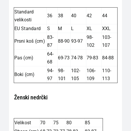
Standard
36
38
40
42
44
velikosti
EU Standard
S
M
L
XL
XXL
83-
98-
103-
Prsni koš (cm)
88-90
93-97
87
102
107
64-
Pas (cm)
69-73
74-78
79-83
84-88
68
94-
98-
102-
106-
110-
Boki (cm)
97
101
105
109
113
Ženski nedrčki
Velikost
70
75
80
85