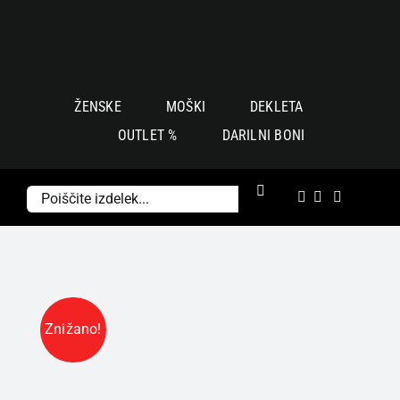
Skoči
na
vsebino
ŽENSKE
MOŠKI
DEKLETA
OUTLET %
DARILNI BONI
Išči:
Znižano!