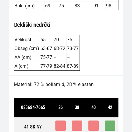
Boki (cm)
69
75
83
91
98
Dekliški nedrčki
Velikost
65
70
75
Obseg (cm)
63-67
68-72
73-77
AA (cm)
75-77
–
–
A (cm)
77-79
82-84
87-89
Material: 72 % poliamid, 28 % elastan
085684-7665
36
38
40
42
0
0
0
1
41-SKINY