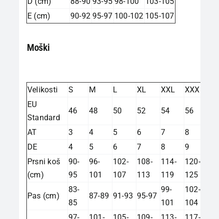
D (cm)
88-90
93-95
98-100
103-105
E (cm)
90-92
95-97
100-102
105-107
Moški
Velikosti
S
M
L
XL
XXL
XXXL
EU
46
48
50
52
54
56
Standard
AT
3
4
5
6
7
8
DE
4
5
6
7
8
9
Prsni koš
90-
96-
102-
108-
114-
120-
(cm)
95
101
107
113
119
125
83-
99-
102-
Pas (cm)
87-89
91-93
95-97
85
101
104
97-
101-
105-
109-
113-
117-