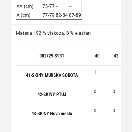
AA (cm)
75-77
–
–
A (cm)
77-79
82-84
87-89
Material: 92 % viskoza, 8 % elastan
082729-S931
40
42
1
1
41-SKINY MURSKA SOBOTA
0
0
42-SKINY PTUJ
0
0
43-SKINY Novo mesto