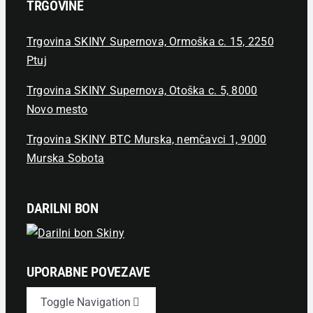
TRGOVINE
Trgovina SKINY Supernova, Ormoška c. 15, 2250
Ptuj
Trgovina SKINY Supernova, Otoška c. 5, 8000
Novo mesto
Trgovina SKINY BTC Murska, nemčavci 1, 9000
Murska Sobota
DARILNI BON
UPORABNE POVEZAVE
Toggle Navigation