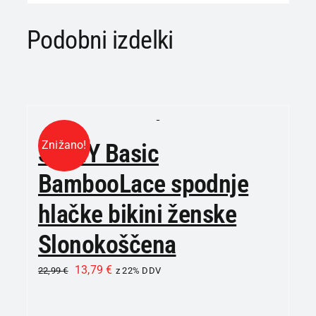
Podobni izdelki
Znižano!
SKINY Basic
BambooLace spodnje
hlačke bikini ženske
Slonokoščena
13,79
€
22,99
€
z 22% DDV