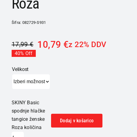
Roza
Šifra:
082729-S931
10,79
€
z 22% DDV
17,99
€
40% Off
Velikost
SKINY Basic
spodnje hlačke
tangice ženske
Dodaj v košarico
Roza količina