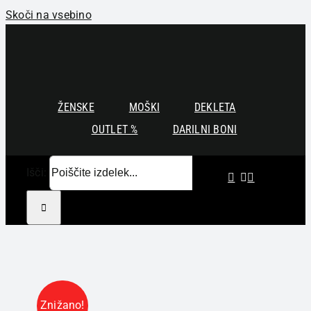
Skoči na vsebino
ŽENSKE
MOŠKI
DEKLETA
OUTLET %
DARILNI BONI
Išči:
Znižano!