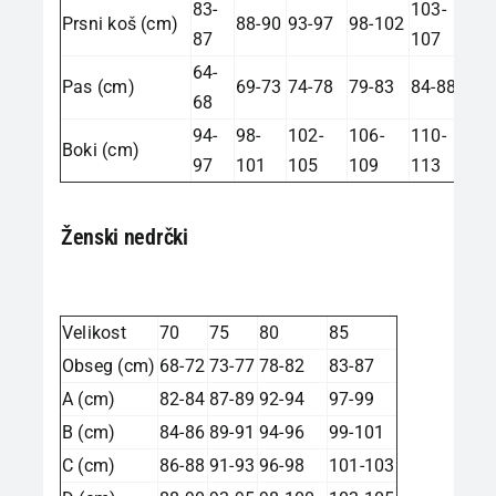
83-
103-
Prsni koš (cm)
88-90
93-97
98-102
87
107
64-
Pas (cm)
69-73
74-78
79-83
84-88
68
94-
98-
102-
106-
110-
Boki (cm)
97
101
105
109
113
Ženski nedrčki
Velikost
70
75
80
85
Obseg (cm)
68-72
73-77
78-82
83-87
A (cm)
82-84
87-89
92-94
97-99
B (cm)
84-86
89-91
94-96
99-101
C (cm)
86-88
91-93
96-98
101-103