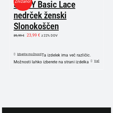
Znižano!
SKINY Basic Lace
nedrček ženski
Slonokoščen
23,99
€
39,99
€
z 22% DDV
Izberite možnosti
Ta izdelek ima več različic.
Več
Možnosti lahko izberete na strani izdelka