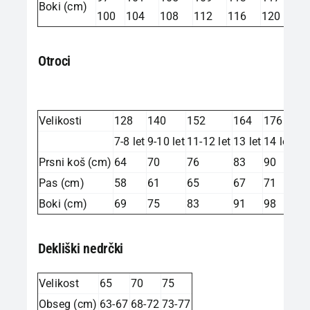
Boki (cm)
100
104
108
112
116
120
Otroci
Velikosti
128
140
152
164
176
7-8 let
9-10 let
11-12 let
13 let
14 let
Prsni koš (cm)
64
70
76
83
90
Pas (cm)
58
61
65
67
71
Boki (cm)
69
75
83
91
98
Dekliški nedrčki
Velikost
65
70
75
Obseg (cm)
63-67
68-72
73-77