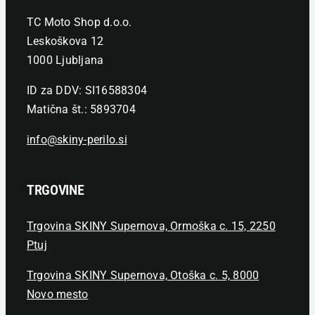
TC Moto Shop d.o.o.
Leskoškova 12
1000 Ljubljana
ID za DDV: SI16588304
Matična št.: 5893704
info@skiny-perilo.si
TRGOVINE
Trgovina SKINY Supernova, Ormoška c. 15, 2250
Ptuj
Trgovina SKINY Supernova, Otoška c. 5, 8000
Novo mesto