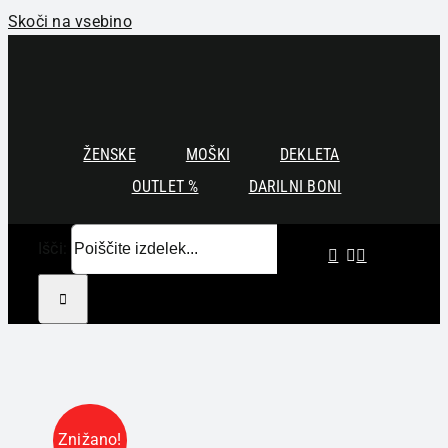
Skoči na vsebino
ŽENSKE
MOŠKI
DEKLETA
OUTLET %
DARILNI BONI
Išči:
Znižano!