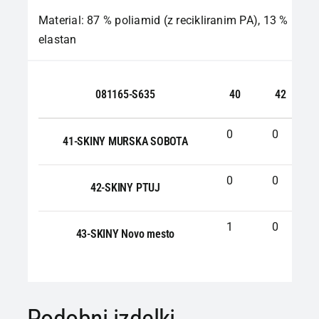
Material: 87 % poliamid (z recikliranim PA), 13 %
elastan
081165-S635
40
42
0
0
41-SKINY MURSKA SOBOTA
0
0
42-SKINY PTUJ
1
0
43-SKINY Novo mesto
Podobni izdelki