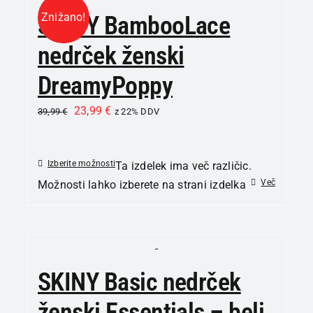
Znižano!
SKINY BambooLace
nedrček ženski
DreamyPoppy
23,99
€
39,99
€
z 22% DDV
Izberite možnosti
Ta izdelek ima več različic.
Več
Možnosti lahko izberete na strani izdelka
SKINY Basic nedrček
ženski Essentials – beli