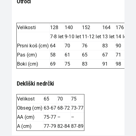
Otroci
Velikosti
128
140
152
164
176
7-8 let
9-10 let
11-12 let
13 let
14 let
Prsni koš (cm)
64
70
76
83
90
Pas (cm)
58
61
65
67
71
Boki (cm)
69
75
83
91
98
Dekliški nedrčki
Velikost
65
70
75
Obseg (cm)
63-67
68-72
73-77
AA (cm)
75-77
–
–
A (cm)
77-79
82-84
87-89