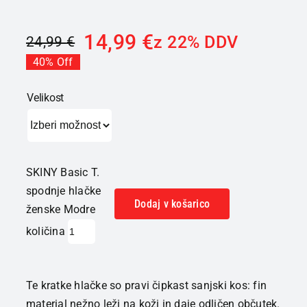
14,99
€
z 22% DDV
24,99
€
40% Off
Velikost
SKINY Basic T.
spodnje hlačke
Dodaj v košarico
ženske Modre
količina
Te kratke hlačke so pravi čipkast sanjski kos: fin
material nežno leži na koži in daje odličen občutek.