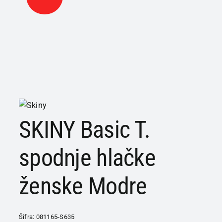
SKINY Basic T.
spodnje hlačke
ženske Modre
Šifra:
081165-S635