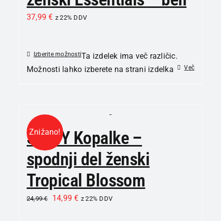
37,99
€
z 22% DDV
Izberite možnosti
Ta izdelek ima več različic.
Več
Možnosti lahko izberete na strani izdelka
Znižano!
SKINY Kopalke –
spodnji del ženski
Tropical Blossom
14,99
€
24,99
€
z 22% DDV