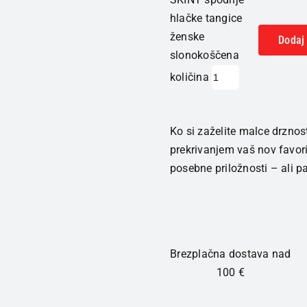
hlačke tangice
ženske
Dodaj 
slonokoščena
količina
Ko si zaželite malce drznos
prekrivanjem vaš nov favorit
posebne priložnosti – ali pa 
Brezplačna dostava nad
100 €