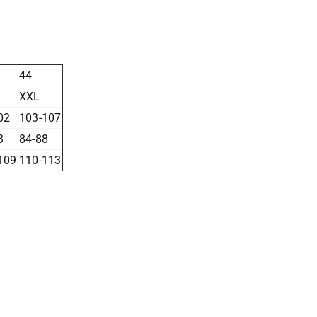
44
XXL
02
103-107
3
84-88
109
110-113