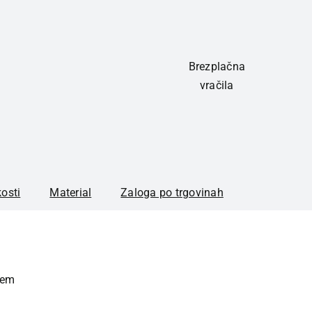
Brezplačna
vračila
kosti
Material
Zaloga po trgovinah
jem