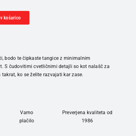
v košarico
ti, bodo te čipkaste tangice z minimalnim
. S čudovitimi cvetličnimi detajli so kot nalašč za
takrat, ko se želite razvajati kar zase.
Varno
Preverjena kvaliteta od
plačilo
1986