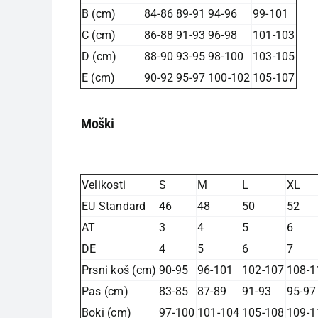
B (cm)
84-86
89-91
94-96
99-101
C (cm)
86-88
91-93
96-98
101-103
D (cm)
88-90
93-95
98-100
103-105
E (cm)
90-92
95-97
100-102
105-107
Moški
Velikosti
S
M
L
XL
EU Standard
46
48
50
52
AT
3
4
5
6
DE
4
5
6
7
Prsni koš (cm)
90-95
96-101
102-107
108-1
Pas (cm)
83-85
87-89
91-93
95-97
Boki (cm)
97-100
101-104
105-108
109-1