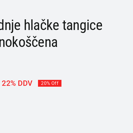
nje hlačke tangice
onokoščena
z 22% DDV
20% Off