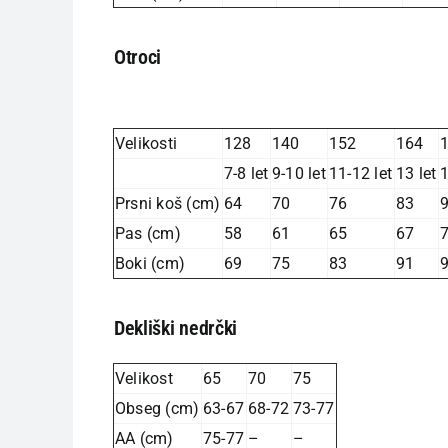
Otroci
Velikosti
128
140
152
164
7-8 let
9-10 let
11-12 let
13 let
1
Prsni koš (cm)
64
70
76
83
Pas (cm)
58
61
65
67
Boki (cm)
69
75
83
91
Dekliški nedrčki
Velikost
65
70
75
Obseg (cm)
63-67
68-72
73-77
AA (cm)
75-77
–
–