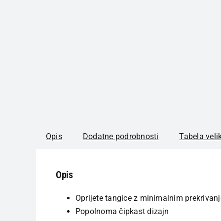
Opis
Dodatne podrobnosti
Tabela veli
Opis
Oprijete tangice z minimalnim prekrivan
Popolnoma čipkast dizajn