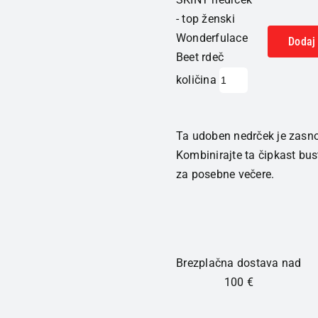
- top ženski
Wonderfulace
Dodaj 
Beet rdeč
količina
Ta udoben nedrček je zasno
Kombinirajte ta čipkast bus
za posebne večere.
Brezplačna dostava nad
100 €