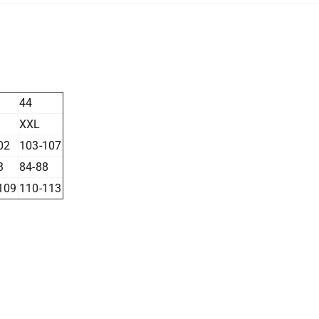
44
XXL
02
103-107
3
84-88
109
110-113