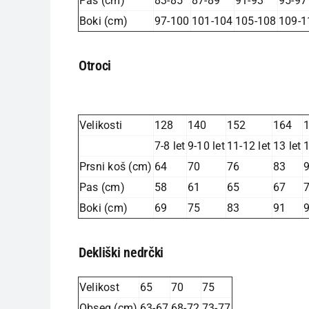
Pas (cm)
83-85
87-89
91-93
95-97
Boki (cm)
97-100
101-104
105-108
109-1
Otroci
Velikosti
128
140
152
164
7-8 let
9-10 let
11-12 let
13 let
1
Prsni koš (cm)
64
70
76
83
Pas (cm)
58
61
65
67
Boki (cm)
69
75
83
91
Dekliški nedrčki
Velikost
65
70
75
Obseg (cm)
63-67
68-72
73-77