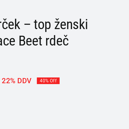
ček – top ženski
ce Beet rdeč
z 22% DDV
40% Off