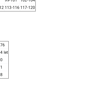
99-101
102-104
12
113-116
117-120
176
4 let
90
71
98