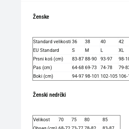
Ženske
Standard velikosti
36
38
40
42
EU Standard
S
M
L
XL
Prsni koš (cm)
83-87
88-90
93-97
98-1
Pas (cm)
64-68
69-73
74-78
79-8
Boki (cm)
94-97
98-101
102-105
106-
Ženski nedrčki
Velikost
70
75
80
85
Obseg (cm)
68-72
73-77
78-82
83-87