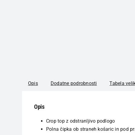
Opis
Dodatne podrobnosti
Tabela veli
Opis
Crop top z odstranljivo podlogo
Polna čipka ob straneh košaric in pod p