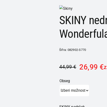
SKINY nedr
Wonderfula
Šifra:
082902-S770
26,99
€
44,99
€
Obseg
SKINY nedrček