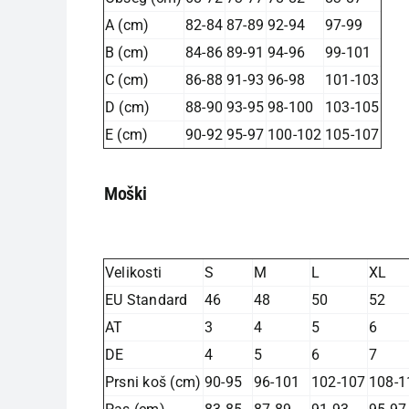
A (cm)
82-84
87-89
92-94
97-99
B (cm)
84-86
89-91
94-96
99-101
C (cm)
86-88
91-93
96-98
101-103
D (cm)
88-90
93-95
98-100
103-105
E (cm)
90-92
95-97
100-102
105-107
Moški
Velikosti
S
M
L
XL
EU Standard
46
48
50
52
AT
3
4
5
6
DE
4
5
6
7
Prsni koš (cm)
90-95
96-101
102-107
108-1