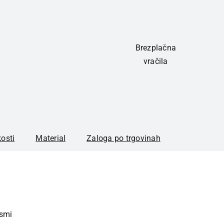
Brezplačna
vračila
kosti
Material
Zaloga po trgovinah
rsmi