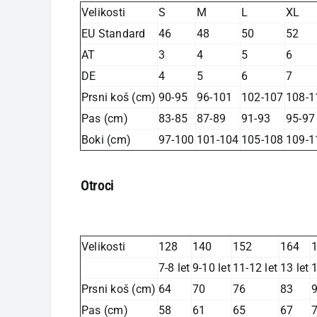
Velikosti
S
M
L
XL
EU Standard
46
48
50
52
AT
3
4
5
6
DE
4
5
6
7
Prsni koš (cm)
90-95
96-101
102-107
108-1
Pas (cm)
83-85
87-89
91-93
95-97
Boki (cm)
97-100
101-104
105-108
109-1
Otroci
Velikosti
128
140
152
164
7-8 let
9-10 let
11-12 let
13 let
1
Prsni koš (cm)
64
70
76
83
Pas (cm)
58
61
65
67