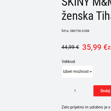
SKINY M&M
ženska Tih
Šifra:
080790-S338
35,99
€
44,99
€
Velikost
Dodaj 
SKINY
M&M
Zelo prijetno in udobno je
pižama