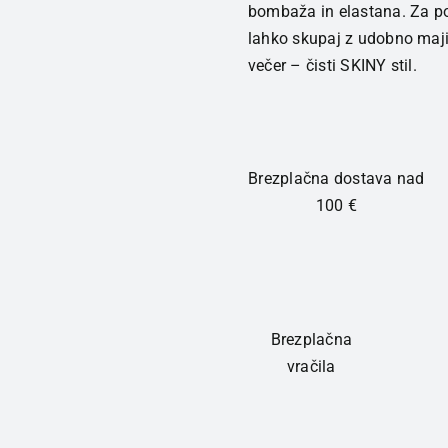
bombaža in elastana. Za pop
spodnji
lahko skupaj z udobno majic
del
večer – čisti SKINY stil.
ženska
TihaSiva
količina
Brezplačna dostava nad
100 €
Brezplačna
vračila