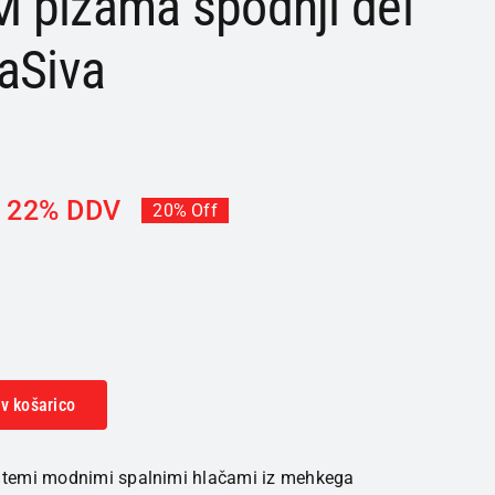
 pižama spodnji del
aSiva
z 22% DDV
20% Off
v košarico
 s temi modnimi spalnimi hlačami iz mehkega