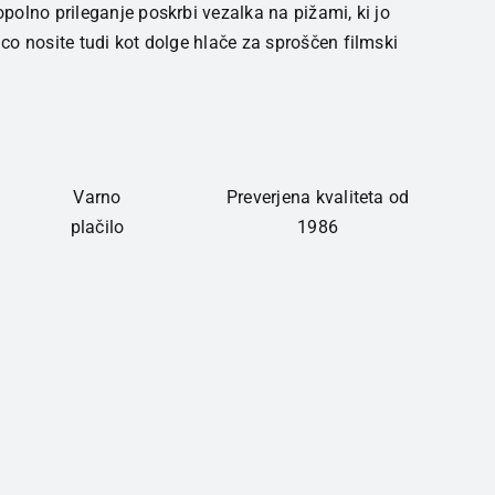
olno prileganje poskrbi vezalka na pižami, ki jo
o nosite tudi kot dolge hlače za sproščen filmski
Varno
Preverjena kvaliteta od
plačilo
1986