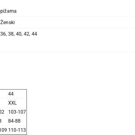
pižama
Ženski
36
,
38
,
40
,
42
,
44
44
XXL
02
103-107
3
84-88
109
110-113