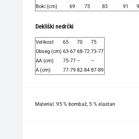
Boki (cm)
69
75
83
91
Dekliški nedrčki
Velikost
65
70
75
Obseg (cm)
63-67
68-72
73-77
AA (cm)
75-77
–
–
A (cm)
77-79
82-84
87-89
Material: 95 % bombaž, 5 % elastan