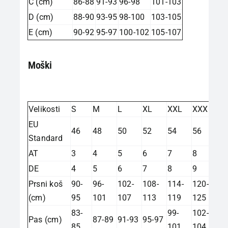
C (cm)
86-88
91-93
96-98
101-103
D (cm)
88-90
93-95
98-100
103-105
E (cm)
90-92
95-97
100-102
105-107
Moški
Velikosti
S
M
L
XL
XXL
XXXL
EU
46
48
50
52
54
56
Standard
AT
3
4
5
6
7
8
DE
4
5
6
7
8
9
Prsni koš
90-
96-
102-
108-
114-
120-
(cm)
95
101
107
113
119
125
83-
99-
102-
Pas (cm)
87-89
91-93
95-97
85
101
104