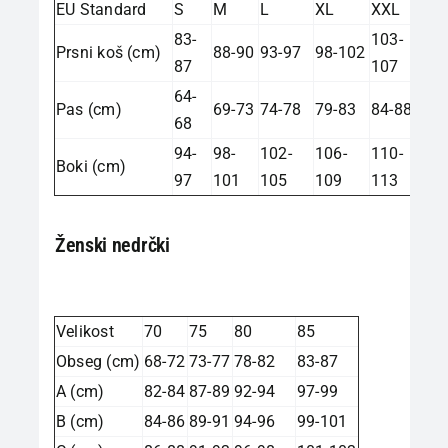
EU Standard
S
M
L
XL
XXL
83-
103-
Prsni koš (cm)
88-90
93-97
98-102
87
107
64-
Pas (cm)
69-73
74-78
79-83
84-88
68
94-
98-
102-
106-
110-
Boki (cm)
97
101
105
109
113
Ženski nedrčki
Velikost
70
75
80
85
Obseg (cm)
68-72
73-77
78-82
83-87
A (cm)
82-84
87-89
92-94
97-99
B (cm)
84-86
89-91
94-96
99-101