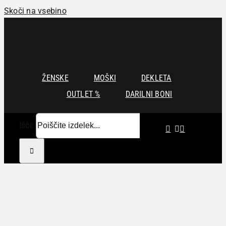
Skoči na vsebino
ŽENSKE
MOŠKI
DEKLETA
OUTLET %
DARILNI BONI
Išči: