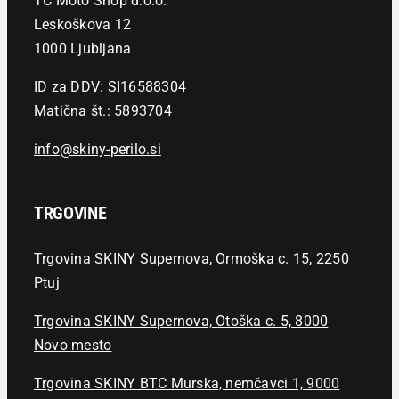
TC Moto Shop d.o.o.
Leskoškova 12
1000 Ljubljana
ID za DDV: SI16588304
Matična št.: 5893704
info@skiny-perilo.si
TRGOVINE
Trgovina SKINY Supernova, Ormoška c. 15, 2250
Ptuj
Trgovina SKINY Supernova, Otoška c. 5, 8000
Novo mesto
Trgovina SKINY BTC Murska, nemčavci 1, 9000