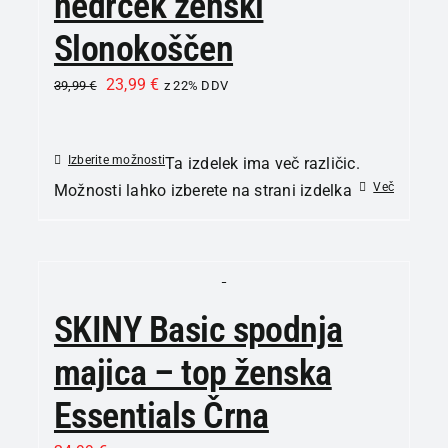
nedrček ženski
Slonokoščen
23,99
€
39,99
€
z 22% DDV
Izberite možnosti
Ta izdelek ima več različic.
Več
Možnosti lahko izberete na strani izdelka
SKINY Basic spodnja
majica – top ženska
Essentials Črna