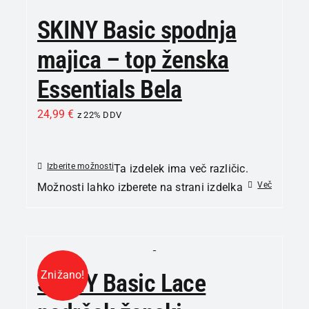
SKINY Basic spodnja
majica – top ženska
Essentials Bela
24,99
€
z 22% DDV
Izberite možnosti
Ta izdelek ima več različic.
Več
Možnosti lahko izberete na strani izdelka
Znižano!
SKINY Basic Lace