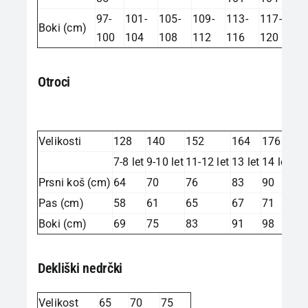
97-
101-
105-
109-
113-
117-
Boki (cm)
100
104
108
112
116
120
Otroci
Velikosti
128
140
152
164
176
7-8 let
9-10 let
11-12 let
13 let
14 let
Prsni koš (cm)
64
70
76
83
90
Pas (cm)
58
61
65
67
71
Boki (cm)
69
75
83
91
98
Dekliški nedrčki
Velikost
65
70
75