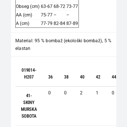
Obseg (cm)
63-67
68-72
73-77
AA (cm)
75-77
–
–
A (cm)
77-79
82-84
87-89
Material: 95 % bombaž (ekološki bombaž), 5 %
elastan
019014-
H207
36
38
40
42
44
0
0
2
1
0
41-
SKINY
MURSKA
SOBOTA