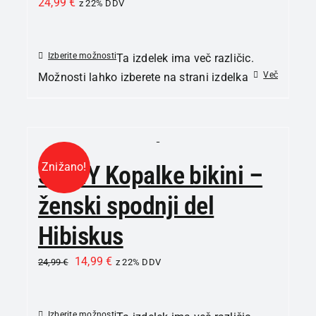
24,99
€
z 22% DDV
Izberite možnosti
Ta izdelek ima več različic.
Več
Možnosti lahko izberete na strani izdelka
Znižano!
SKINY Kopalke bikini –
ženski spodnji del
Hibiskus
14,99
€
24,99
€
z 22% DDV
Izberite možnosti