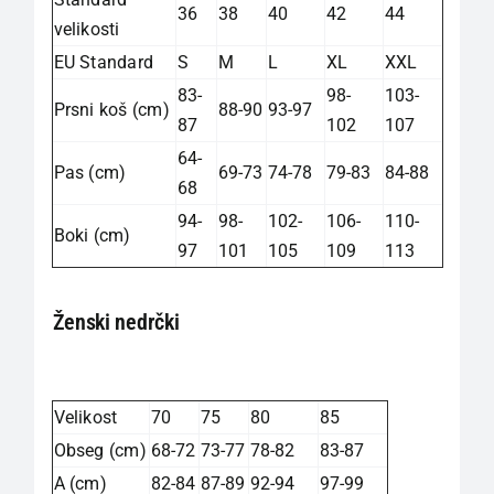
36
38
40
42
44
velikosti
EU Standard
S
M
L
XL
XXL
83-
98-
103-
Prsni koš (cm)
88-90
93-97
87
102
107
64-
Pas (cm)
69-73
74-78
79-83
84-88
68
94-
98-
102-
106-
110-
Boki (cm)
97
101
105
109
113
Ženski nedrčki
Velikost
70
75
80
85
Obseg (cm)
68-72
73-77
78-82
83-87
A (cm)
82-84
87-89
92-94
97-99