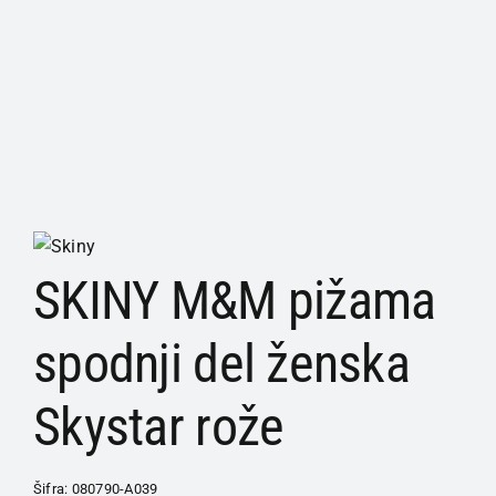
SKINY M&M pižama
spodnji del ženska
Skystar rože
Šifra:
080790-A039