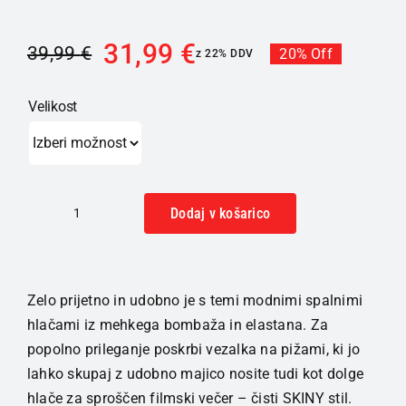
31,99
€
39,99
€
20% Off
z 22% DDV
Velikost
Dodaj v košarico
SKINY
M&M
pižama
spodnji
Zelo prijetno in udobno je s temi modnimi spalnimi
del
hlačami iz mehkega bombaža in elastana. Za
ženska
popolno prileganje poskrbi vezalka na pižami, ki jo
Skystar
lahko skupaj z udobno majico nosite tudi kot dolge
rože
hlače za sproščen filmski večer – čisti SKINY stil.