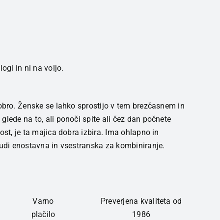
ogi in ni na voljo.
dobro. Ženske se lahko sprostijo v tem brezčasnem in
glede na to, ali ponoči spite ali čez dan počnete
ost, je ta majica dobra izbira. Ima ohlapno in
tudi enostavna in vsestranska za kombiniranje.
Varno
Preverjena kvaliteta od
plačilo
1986