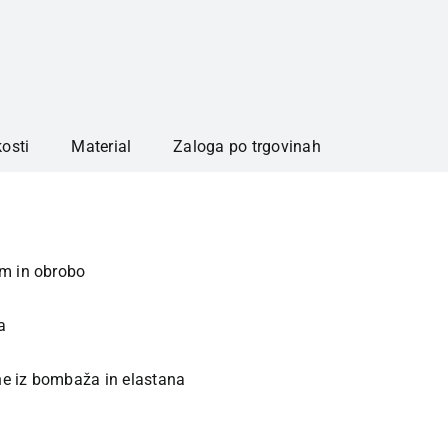
kosti
Material
Zaloga po trgovinah
om in obrobo
a
ne iz bombaža in elastana