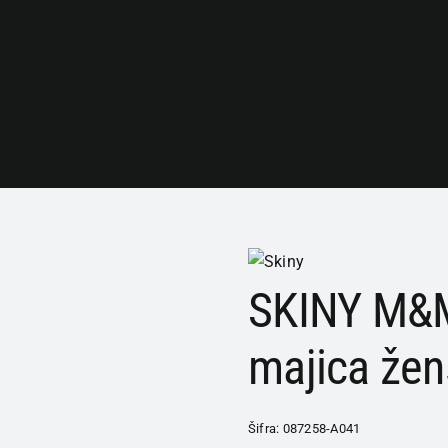
SKINY M&M
majica žen
Šifra:
087258-A041