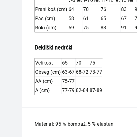
7-8 let
9-10 let
11-12 let
13 let
1
Prsni koš (cm)
64
70
76
83
Pas (cm)
58
61
65
67
Boki (cm)
69
75
83
91
Dekliški nedrčki
Velikost
65
70
75
Obseg (cm)
63-67
68-72
73-77
AA (cm)
75-77
–
–
A (cm)
77-79
82-84
87-89
Material: 95 % bombaž, 5 % elastan