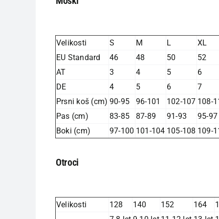
Moški
Velikosti
S
M
L
XL
EU Standard
46
48
50
52
AT
3
4
5
6
DE
4
5
6
7
Prsni koš (cm)
90-95
96-101
102-107
108-1
Pas (cm)
83-85
87-89
91-93
95-97
Boki (cm)
97-100
101-104
105-108
109-1
Otroci
Velikosti
128
140
152
164