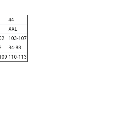
44
XXL
02
103-107
3
84-88
109
110-113