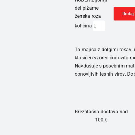
del pižame
Dodaj 
ženska roza
količina
Ta majica z dolgimi rokavi 
klasičen vzorec čudovito m
Navdušuje s posebnim mater
obnovljivih lesnih virov. Do
Brezplačna dostava nad
100 €