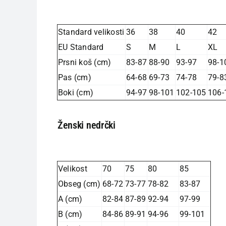
Standard velikosti
36
38
40
42
EU Standard
S
M
L
XL
Prsni koš (cm)
83-87
88-90
93-97
98-1
Pas (cm)
64-68
69-73
74-78
79-8
Boki (cm)
94-97
98-101
102-105
106-
Ženski nedrčki
Velikost
70
75
80
85
Obseg (cm)
68-72
73-77
78-82
83-87
A (cm)
82-84
87-89
92-94
97-99
B (cm)
84-86
89-91
94-96
99-101