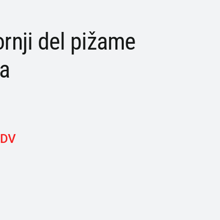
nji del pižame
za
DDV