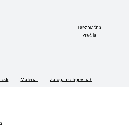
Brezplačna
vračila
kosti
Material
Zaloga po trgovinah
ja