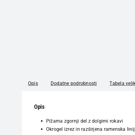
Opis
Dodatne podrobnosti
Tabela veli
Opis
Pižama zgornji del z dolgimi rokavi
Okrogel izrez in razširjena ramenska lini