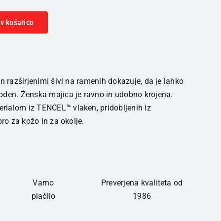
v košarico
in razširjenimi šivi na ramenih dokazuje, da je lahko
oden. Ženska majica je ravno in udobno krojena.
ialom iz TENCEL™ vlaken, pridobljenih iz
bro za kožo in za okolje.
Varno
Preverjena kvaliteta od
plačilo
1986