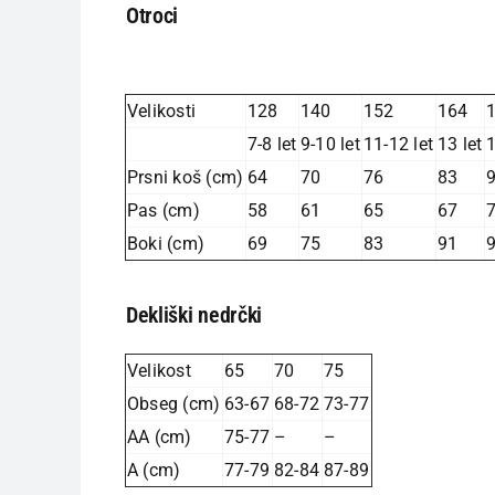
Otroci
Velikosti
128
140
152
164
7-8 let
9-10 let
11-12 let
13 let
1
Prsni koš (cm)
64
70
76
83
Pas (cm)
58
61
65
67
Boki (cm)
69
75
83
91
Dekliški nedrčki
Velikost
65
70
75
Obseg (cm)
63-67
68-72
73-77
AA (cm)
75-77
–
–
A (cm)
77-79
82-84
87-89