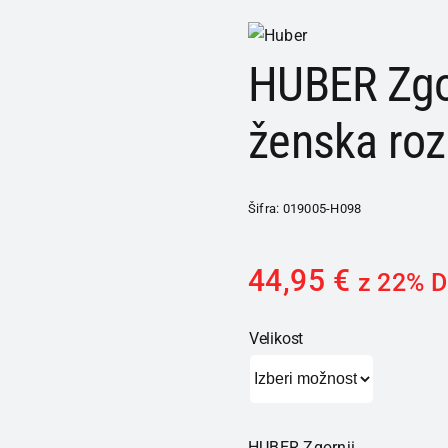
HUBER Zgor
ženska ro
Šifra:
019005-H098
44,95
€
z 22% 
Velikost
HUBER Zgornji