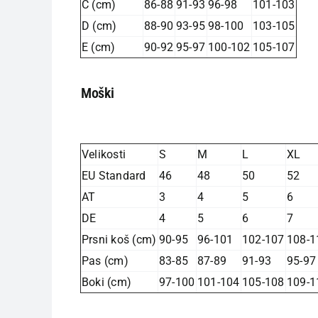
C (cm)
86-88
91-93
96-98
101-103
D (cm)
88-90
93-95
98-100
103-105
E (cm)
90-92
95-97
100-102
105-107
Moški
Velikosti
S
M
L
XL
EU Standard
46
48
50
52
AT
3
4
5
6
DE
4
5
6
7
Prsni koš (cm)
90-95
96-101
102-107
108-1
Pas (cm)
83-85
87-89
91-93
95-97
Boki (cm)
97-100
101-104
105-108
109-1