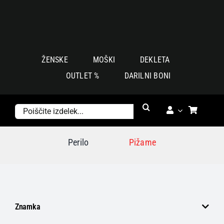
Skoči
na
vsebino
ŽENSKE
MOŠKI
DEKLETA
OUTLET %
DARILNI BONI
Išči:
Perilo
Pižame
Znamka